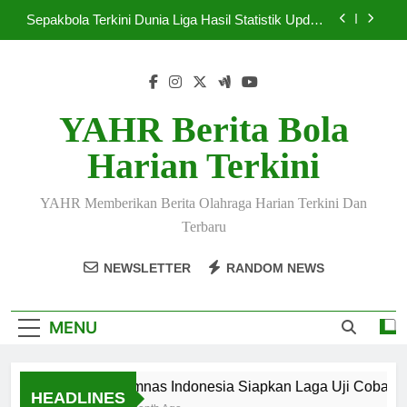
Skip
Sepakbola Terkini Dunia Liga Hasil Statistik Update
to
Harian
content
Sepakbola Dunia Terkini 2026 Sajikan Laga
Spektakuler
Pemain Muda Bersinar Jadi Sorotan Pekan Ini di
Liga Dunia
YAHR Berita Bola
Timnas Indonesia Siapkan Laga Uji Coba Usai
Harian Terkini
Musim
Sepakbola Terkini Dunia Liga Hasil Statistik Update
Harian
YAHR Memberikan Berita Olahraga Harian Terkini Dan
Sepakbola Dunia Terkini 2026 Sajikan Laga
Terbaru
Spektakuler
Pemain Muda Bersinar Jadi Sorotan Pekan Ini di
NEWSLETTER
RANDOM NEWS
Liga Dunia
MENU
Timnas Indonesia Siapkan Laga Uji Coba Usa
HEADLINES