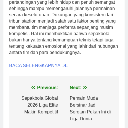
pertandingan yang lebih hidup dan penuh semangat
sehingga mampu memengaruhi jalannya permainan
secara keseluruhan. Dukungan yang konsisten dari
tribun stadion menjadi salah satu faktor penting yang
membantu tim menjaga performa sepanjang musim
kompetisi. Hal ini membuktikan bahwa sepakbola
bukan hanya tentang kemampuan teknis tetapi juga
tentang kekuatan emosional yang lahir dari hubungan
antara tim dan para pendukungnya.
BACA SELENGKAPNYA DI..
Post
Previous:
Next:
navigation
Sepakbola Global
Pemain Muda
2026 Liga Elite
Bersinar Jadi
Makin Kompetitif
Sorotan Pekan Ini di
Liga Dunia