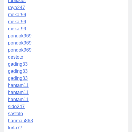
rubikslot
raya247
mekar99
mekar99
mekar99
pondok969
pondok969
pondok969
destoto
gading33
gading33
gading33
hantam11
hantam11
hantam11
sido247
sastoto
harimau868
furla77