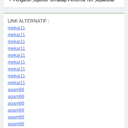
LINK ALTERNATIF :
mekar11
mekar11
mekar11
mekar11
mekar11
mekar11
mekar11
mekar11
mekar11
agam66
agam66
agam66
agam66
agam66
agam66