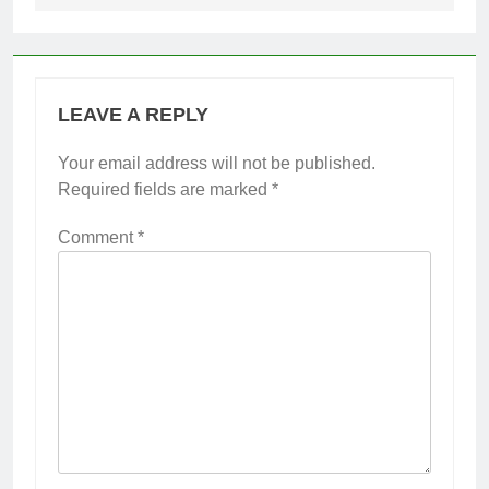
LEAVE A REPLY
Your email address will not be published.
Required fields are marked
*
Comment
*