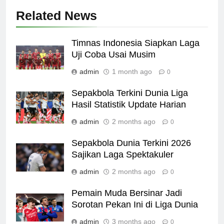
Related News
Timnas Indonesia Siapkan Laga
Uji Coba Usai Musim
admin
1 month ago
0
Sepakbola Terkini Dunia Liga
Hasil Statistik Update Harian
admin
2 months ago
0
Sepakbola Dunia Terkini 2026
Sajikan Laga Spektakuler
admin
2 months ago
0
Pemain Muda Bersinar Jadi
Sorotan Pekan Ini di Liga Dunia
admin
3 months ago
0