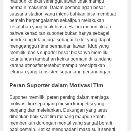
maupun kolektif sehingga lawan tidak mampu
bermain maksimal. Dalam pertandingan besar
suasana stadion yang intens bahkan bisa membuat
pemain berpengalaman sekalipun melakukan
kesalahan yang tidak biasa. Hal ini menunjukkan
bahwa kehadiran suporter bukan hanya sebagai
pendukung tetapi juga sebagai faktor yang dapat
mengganggu ritme permainan lawan. Klub yang
memiliki basis suporter besar biasanya memiliki
keuntungan tambahan ketika bermain di kandang
karena atmosfer tersebut mampu menciptakan
tekanan yang konsisten sepanjang pertandingan.
Peran Suporter dalam Motivasi Tim
Suporter memiliki peran penting dalam menjaga
motivasi tim sepanjang musim kompetisi yang
panjang dan melelahkan. Dukungan yang terus
diberikan baik saat tim menang maupun kalah
memberikan dorongan mental yang sangat berarti
bagi pemain. Ketika menghadapi masa sulit seperti