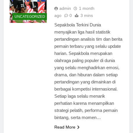
admin
1 month
ago
0
3 mins
UNCATEGORIZED
Sepakbola Terkini Dunia
menyajikan liga hasil statistik
pertandingan analisis tim dan berita
pemain terbaru yang selalu update
harian. Sepakbola merupakan
olahraga paling populer di dunia
yang selalu menghadirkan emosi,
drama, dan hiburan dalam setiap
pertandingan yang dimainkan di
berbagai kompetisi internasional.
Setiap laga selalu menarik
perhatian karena menampilkan
strategi pelatih, performa pemain
bintang, serta momen…
Read More