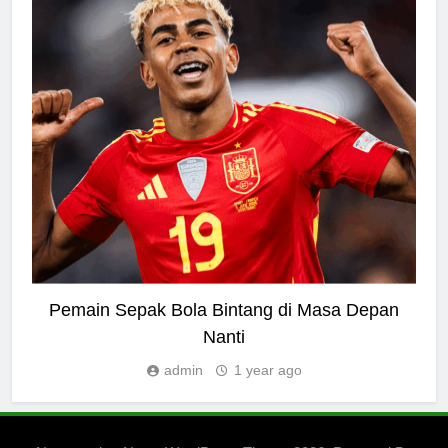
UNCATEGORIZED
Pemain Sepak Bola Bintang di Masa Depan
M
Nanti
admin
1 year ago