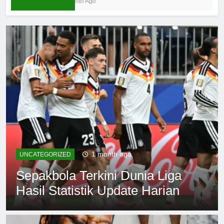
1 Month Ago
2 months ago
UNCATEGORIZED
unia Liga
Sepakbola Dunia Terki
te Harian
Sajikan Laga Spektaku