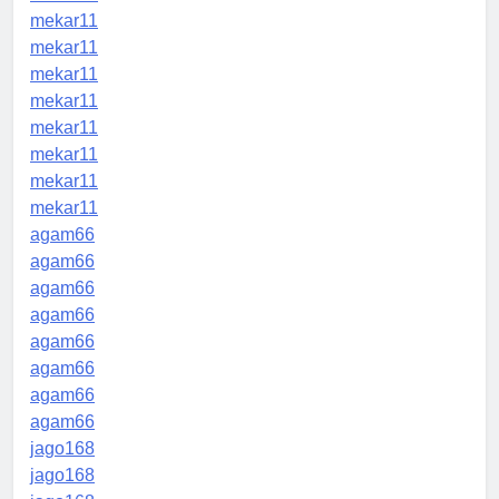
mekar11
mekar11
mekar11
mekar11
mekar11
mekar11
mekar11
mekar11
agam66
agam66
agam66
agam66
agam66
agam66
agam66
agam66
jago168
jago168