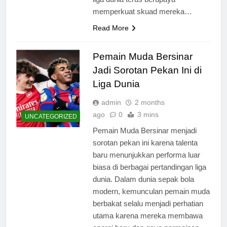
memperkuat skuad mereka…
Read More
Pemain Muda Bersinar
Jadi Sorotan Pekan Ini di
Liga Dunia
admin
2 months
ago
0
3 mins
UNCATEGORIZED
Pemain Muda Bersinar menjadi
sorotan pekan ini karena talenta
baru menunjukkan performa luar
biasa di berbagai pertandingan liga
dunia. Dalam dunia sepak bola
modern, kemunculan pemain muda
berbakat selalu menjadi perhatian
utama karena mereka membawa