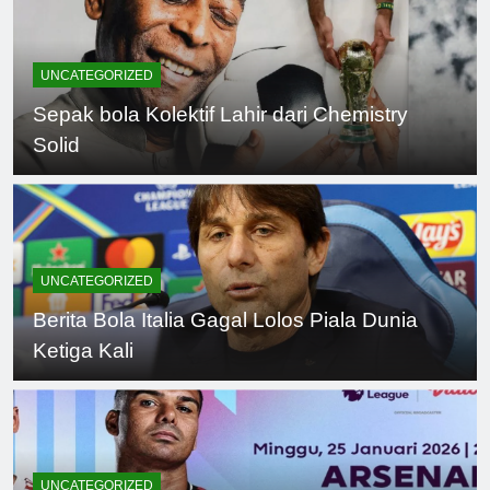
UNCATEGORIZED
Sepak bola Kolektif Lahir dari Chemistry
Solid
UNCATEGORIZED
Berita Bola Italia Gagal Lolos Piala Dunia
Ketiga Kali
UNCATEGORIZED