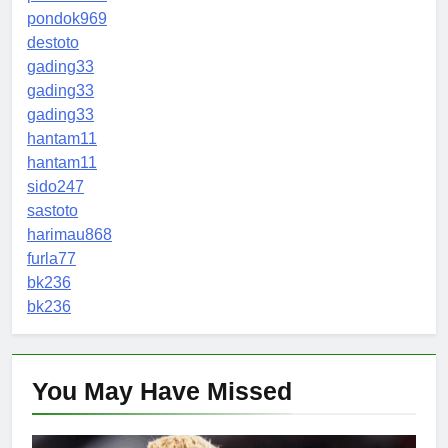
pondok969
destoto
gading33
gading33
gading33
hantam11
hantam11
sido247
sastoto
harimau868
furla77
bk236
bk236
You May Have
Missed