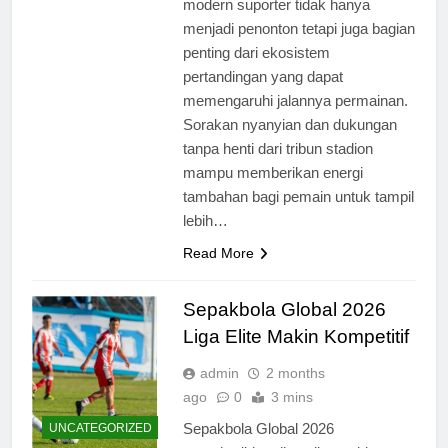
modern suporter tidak hanya
menjadi penonton tetapi juga bagian
penting dari ekosistem
pertandingan yang dapat
memengaruhi jalannya permainan.
Sorakan nyanyian dan dukungan
tanpa henti dari tribun stadion
mampu memberikan energi
tambahan bagi pemain untuk tampil
lebih…
Read More
Sepakbola Global 2026
Liga Elite Makin Kompetitif
admin
2 months
ago
0
3 mins
Sepakbola Global 2026
UNCATEGORIZED