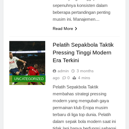
sepenuhnya konsisten dalam
beberapa pertandingan penting
musim ini. Manajemen…
Read More
Pelatih Sepakbola Taktik
Pressing Tinggi Modern
Era Terkini
admin
3 months
ago
0
4 mins
UNCATEGORIZED
Pelatih Sepakbola Taktik
membahas strategi pressing
modern yang mengubah gaya
permainan klub Eropa musim
terbaru di liga top dunia. Pelatih
dalam sepak bola modern saat ini
tidak lagi hanya berfungsi sebagai