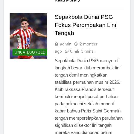
Sepakbola Dunia PSG
Fokus Perombakan Lini
Tengah
admin
2 months
ago
0
3 mins
UNCATEGORIZED
Sepakbola Dunia PSG menyoroti
langkah besar klub merombak lini
tengah demi meningkatkan
stabilitas permainan musim 2026.
Klub raksasa Prancis tersebut
kembali menjadi pusat perhatian
pada pekan ini setelah muncul
kabar bahwa Paris Saint Germain
tengah mempersiapkan perubahan
signifikan di sektor lini tengah
mereka yang dianggap belum