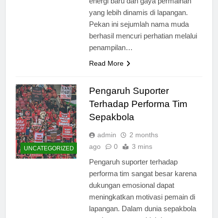
energi baru dan gaya permainan
yang lebih dinamis di lapangan.
Pekan ini sejumlah nama muda
berhasil mencuri perhatian melalui
penampilan…
Read More
Pengaruh Suporter
Terhadap Performa Tim
Sepakbola
admin
2 months
ago
0
3 mins
UNCATEGORIZED
Pengaruh suporter terhadap
performa tim sangat besar karena
dukungan emosional dapat
meningkatkan motivasi pemain di
lapangan. Dalam dunia sepakbola