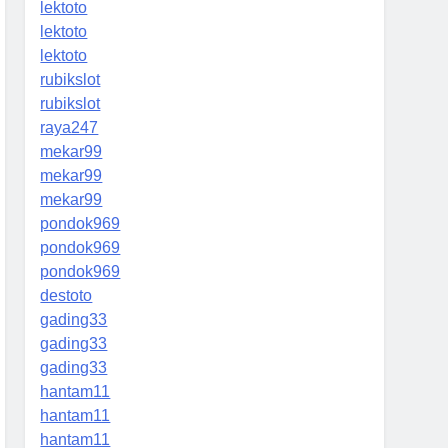
lektoto
lektoto
lektoto
rubikslot
rubikslot
raya247
mekar99
mekar99
mekar99
pondok969
pondok969
pondok969
destoto
gading33
gading33
gading33
hantam11
hantam11
hantam11