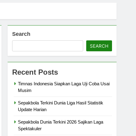
Search
SEARCH
Recent Posts
Timnas Indonesia Siapkan Laga Uji Coba Usai
Musim
Sepakbola Terkini Dunia Liga Hasil Statistik
Update Harian
Sepakbola Dunia Terkini 2026 Sajikan Laga
Spektakuler