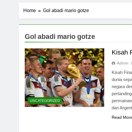
Home
Gol abadi mario gotze
Gol abadi mario gotze
Kisah 
Admin
Kisah Fina
dunia sepa
negara de
pertanding
permainan,
UNCATEGORIZED
dan Argen
Read Mor