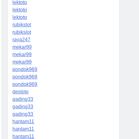
lektoto
lektoto
lektoto
rubikslot
rubikslot
raya247
mekar99
mekar99
mekar99
pondok969
pondok969
pondok969
destoto
gading33
gading33
gading33
hantam11
hantam11
hantam11