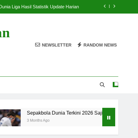
Dunia Liga Hasil Statistik Update Harian
 Terkini 2026 Sajikan Laga Spektakuler
an
r Jadi Sorotan Pekan Ini di Liga Dunia
NEWSLETTER
RANDOM NEWS
sia Siapkan Laga Uji Coba Usai Musim
Dunia Liga Hasil Statistik Update Harian
 Terkini 2026 Sajikan Laga Spektakuler
r Jadi Sorotan Pekan Ini di Liga Dunia
Sepakbola Dunia Terkini 2026 Sajikan Laga Spektakuler
3 Months Ago