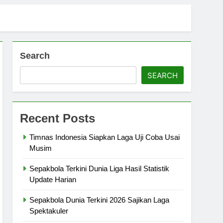
Search
SEARCH
Recent Posts
Timnas Indonesia Siapkan Laga Uji Coba Usai
Musim
Sepakbola Terkini Dunia Liga Hasil Statistik
Update Harian
Sepakbola Dunia Terkini 2026 Sajikan Laga
Spektakuler