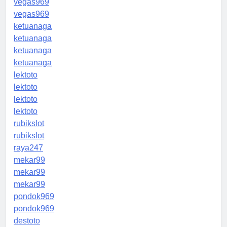
vegas969
vegas969
ketuanaga
ketuanaga
ketuanaga
ketuanaga
lektoto
lektoto
lektoto
lektoto
rubikslot
rubikslot
raya247
mekar99
mekar99
mekar99
pondok969
pondok969
destoto