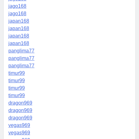
jago168
jago168
japan168
japan168
japan168
japan168
panglima77
panglima77
panglima77
timur99
timur99
timur99
timur99
dragon969
dragon969
dragon969
vegas969
vegas969