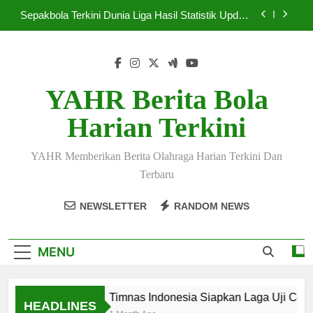
Skip
Sepakbola Terkini Dunia Liga Hasil Statistik Update
to
Harian
content
Sepakbola Dunia Terkini 2026 Sajikan Laga
Spektakuler
Pemain Muda Bersinar Jadi Sorotan Pekan Ini di
Liga Dunia
YAHR Berita Bola
Timnas Indonesia Siapkan Laga Uji Coba Usai
Harian Terkini
Musim
Sepakbola Terkini Dunia Liga Hasil Statistik Update
Harian
YAHR Memberikan Berita Olahraga Harian Terkini Dan
Sepakbola Dunia Terkini 2026 Sajikan Laga
Terbaru
Spektakuler
Pemain Muda Bersinar Jadi Sorotan Pekan Ini di
NEWSLETTER
RANDOM NEWS
Liga Dunia
MENU
Timnas Indonesia Siapkan Laga Uji Coba
HEADLINES