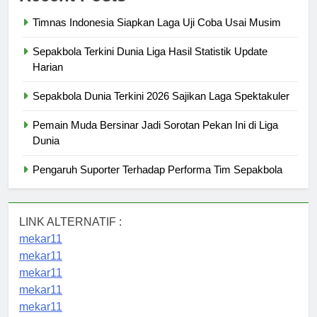
Timnas Indonesia Siapkan Laga Uji Coba Usai Musim
Sepakbola Terkini Dunia Liga Hasil Statistik Update
Harian
Sepakbola Dunia Terkini 2026 Sajikan Laga Spektakuler
Pemain Muda Bersinar Jadi Sorotan Pekan Ini di Liga
Dunia
Pengaruh Suporter Terhadap Performa Tim Sepakbola
LINK ALTERNATIF :
mekar11
mekar11
mekar11
mekar11
mekar11