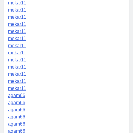
mekar11
mekar11
mekar11
mekar11
mekar11
mekar11
mekar11
mekar11
mekar11
mekar11
mekar11
mekar11
mekar11
agam66
agam66
agam66
agam66
agam66
agam66