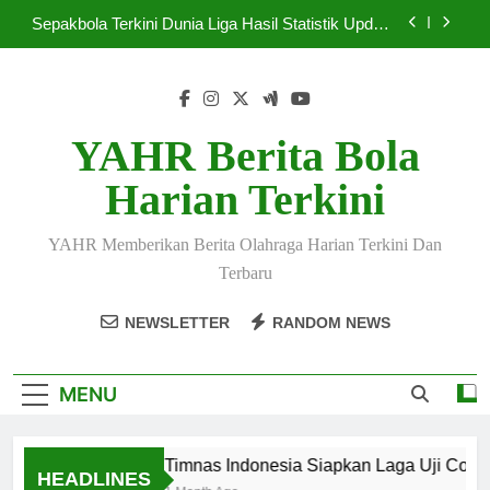
Skip
Sepakbola Terkini Dunia Liga Hasil Statistik Update
to
Harian
content
Sepakbola Dunia Terkini 2026 Sajikan Laga
Spektakuler
Pemain Muda Bersinar Jadi Sorotan Pekan Ini di
Liga Dunia
YAHR Berita Bola
Timnas Indonesia Siapkan Laga Uji Coba Usai
Harian Terkini
Musim
Sepakbola Terkini Dunia Liga Hasil Statistik Update
Harian
YAHR Memberikan Berita Olahraga Harian Terkini Dan
Sepakbola Dunia Terkini 2026 Sajikan Laga
Terbaru
Spektakuler
Pemain Muda Bersinar Jadi Sorotan Pekan Ini di
NEWSLETTER
RANDOM NEWS
Liga Dunia
MENU
Timnas Indonesia Siapkan Laga Uji Coba 
HEADLINES