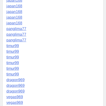
japan168
japan168
japan168
japan168
japan168
panglima77
panglima77
panglima77
timur99
timur99
timur99
timur99
timur99
timur99
dragon969
dragon969
dragon969
vegas969
vegas969