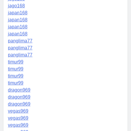
jago168
japan168
japan168
japan168
japan168
panglima77
panglima77
panglima77
timur99
timur99
timur99
timur99
dragon969
dragon969
dragon969
vegas969
vegas969
vegas969