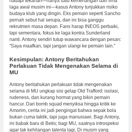
hadapi tekanan—hanya satu kemenangan dari lima
laga awal musim ini—kasus Antony tunjukkan risiko
budaya klub yang dingin. Eks pemain seperti Sancho
pernah sebut hal serupa, dan ini bisa ganggu
rekrutmen masa depan. Fans harap INEOS perbaiki,
tapi sementara, fokus ke laga kontra Sunderland
nanti. Antony sendiri tutup wawancara dengan pesan:
“Saya maafkan, tapi jangan ulangi ke pemain lain.”
Kesimpulan: Antony Beritahukan
Perlakuan Tidak Mengenakan Selama di
MU
Antony beritahukan perlakuan tidak mengenakan
selama di MU ungkap sisi gelap Old Trafford: isolasi,
rudeness, dan kurang hormat yang bikin pemain
hancur. Dari bomb squad menyiksa hingga kritik ke
Amorim, cerita ini jadi pengingat bahwa sepak bola
bukan cuma taktik, tapi juga manusiawi. Bagi Antony,
ini babak baru di Betis; bagi MU, saatnya introspeksi
agar tak kehilangan talenta lagi. Di musim yang