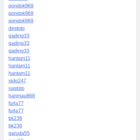
pondok969
pondok969
pondok969
destoto
gading33
gading33
gading33
hantam11
hantam11
hantam11
sido247
sastoto
harimau868
furla77
furla77
bk236
bk236
garuda55