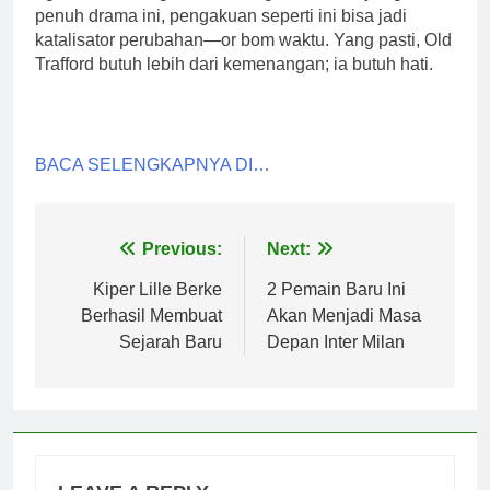
penuh drama ini, pengakuan seperti ini bisa jadi
katalisator perubahan—or bom waktu. Yang pasti, Old
Trafford butuh lebih dari kemenangan; ia butuh hati.
BACA SELENGKAPNYA DI…
Post
Previous:
Next:
navigation
Kiper Lille Berke
2 Pemain Baru Ini
Berhasil Membuat
Akan Menjadi Masa
Sejarah Baru
Depan Inter Milan