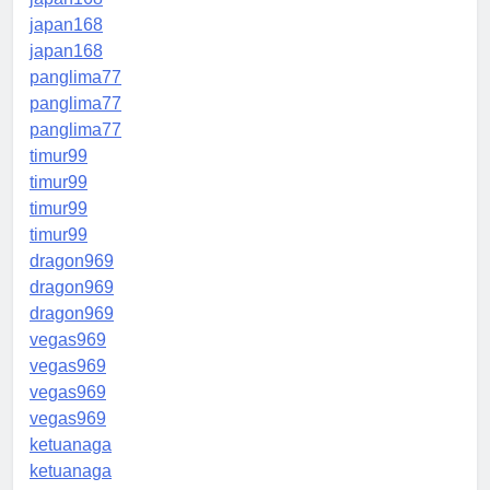
japan168
japan168
panglima77
panglima77
panglima77
timur99
timur99
timur99
timur99
dragon969
dragon969
dragon969
vegas969
vegas969
vegas969
vegas969
ketuanaga
ketuanaga