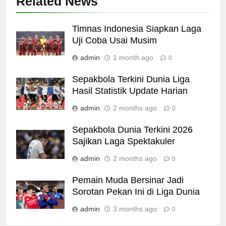
Related News
Timnas Indonesia Siapkan Laga
Uji Coba Usai Musim
admin
1 month ago
0
Sepakbola Terkini Dunia Liga
Hasil Statistik Update Harian
admin
2 months ago
0
Sepakbola Dunia Terkini 2026
Sajikan Laga Spektakuler
admin
2 months ago
0
Pemain Muda Bersinar Jadi
Sorotan Pekan Ini di Liga Dunia
admin
3 months ago
0