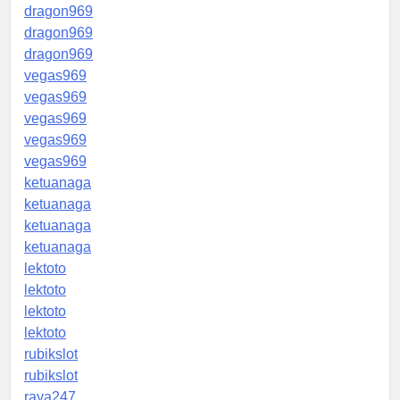
dragon969
dragon969
dragon969
vegas969
vegas969
vegas969
vegas969
vegas969
ketuanaga
ketuanaga
ketuanaga
ketuanaga
lektoto
lektoto
lektoto
lektoto
rubikslot
rubikslot
raya247