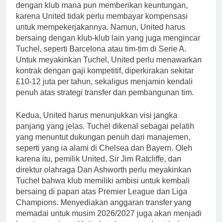
dengan klub mana pun memberikan keuntungan,
karena United tidak perlu membayar kompensasi
untuk mempekerjakannya. Namun, United harus
bersaing dengan klub-klub lain yang juga mengincar
Tuchel, seperti Barcelona atau tim-tim di Serie A.
Untuk meyakinkan Tuchel, United perlu menawarkan
kontrak dengan gaji kompetitif, diperkirakan sekitar
£10-12 juta per tahun, sekaligus menjamin kendali
penuh atas strategi transfer dan pembangunan tim.
Kedua, United harus menunjukkan visi jangka
panjang yang jelas. Tuchel dikenal sebagai pelatih
yang menuntut dukungan penuh dari manajemen,
seperti yang ia alami di Chelsea dan Bayern. Oleh
karena itu, pemilik United, Sir Jim Ratcliffe, dan
direktur olahraga Dan Ashworth perlu meyakinkan
Tuchel bahwa klub memiliki ambisi untuk kembali
bersaing di papan atas Premier League dan Liga
Champions. Menyediakan anggaran transfer yang
memadai untuk musim 2026/2027 juga akan menjadi