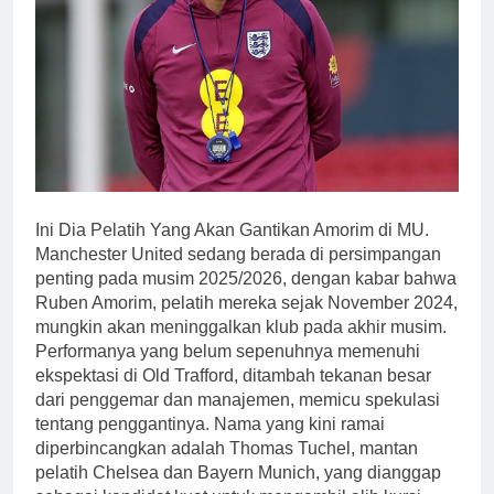
Ini Dia Pelatih Yang Akan Gantikan Amorim di MU.
Manchester United sedang berada di persimpangan
penting pada musim 2025/2026, dengan kabar bahwa
Ruben Amorim, pelatih mereka sejak November 2024,
mungkin akan meninggalkan klub pada akhir musim.
Performanya yang belum sepenuhnya memenuhi
ekspektasi di Old Trafford, ditambah tekanan besar
dari penggemar dan manajemen, memicu spekulasi
tentang penggantinya. Nama yang kini ramai
diperbincangkan adalah Thomas Tuchel, mantan
pelatih Chelsea dan Bayern Munich, yang dianggap