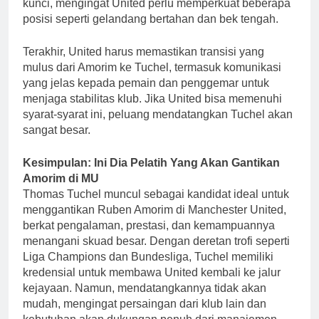
kunci, mengingat United perlu memperkuat beberapa
posisi seperti gelandang bertahan dan bek tengah.
Terakhir, United harus memastikan transisi yang
mulus dari Amorim ke Tuchel, termasuk komunikasi
yang jelas kepada pemain dan penggemar untuk
menjaga stabilitas klub. Jika United bisa memenuhi
syarat-syarat ini, peluang mendatangkan Tuchel akan
sangat besar.
Kesimpulan: Ini Dia Pelatih Yang Akan Gantikan
Amorim di MU
Thomas Tuchel muncul sebagai kandidat ideal untuk
menggantikan Ruben Amorim di Manchester United,
berkat pengalaman, prestasi, dan kemampuannya
menangani skuad besar. Dengan deretan trofi seperti
Liga Champions dan Bundesliga, Tuchel memiliki
kredensial untuk membawa United kembali ke jalur
kejayaan. Namun, mendatangkannya tidak akan
mudah, mengingat persaingan dari klub lain dan