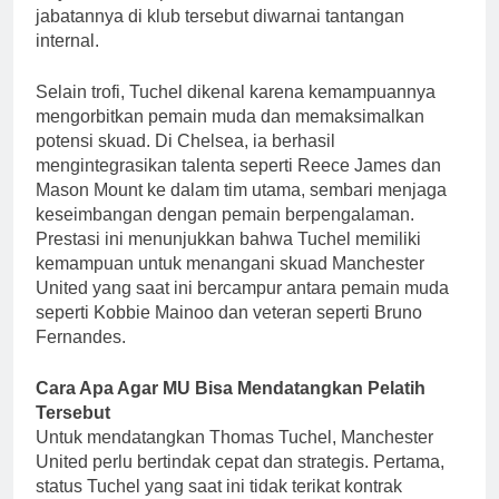
jabatannya di klub tersebut diwarnai tantangan
internal.
Selain trofi, Tuchel dikenal karena kemampuannya
mengorbitkan pemain muda dan memaksimalkan
potensi skuad. Di Chelsea, ia berhasil
mengintegrasikan talenta seperti Reece James dan
Mason Mount ke dalam tim utama, sembari menjaga
keseimbangan dengan pemain berpengalaman.
Prestasi ini menunjukkan bahwa Tuchel memiliki
kemampuan untuk menangani skuad Manchester
United yang saat ini bercampur antara pemain muda
seperti Kobbie Mainoo dan veteran seperti Bruno
Fernandes.
Cara Apa Agar MU Bisa Mendatangkan Pelatih
Tersebut
Untuk mendatangkan Thomas Tuchel, Manchester
United perlu bertindak cepat dan strategis. Pertama,
status Tuchel yang saat ini tidak terikat kontrak