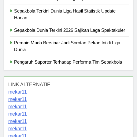
Sepakbola Terkini Dunia Liga Hasil Statistik Update
Harian
Sepakbola Dunia Terkini 2026 Sajikan Laga Spektakuler
Pemain Muda Bersinar Jadi Sorotan Pekan Ini di Liga
Dunia
Pengaruh Suporter Terhadap Performa Tim Sepakbola
LINK ALTERNATIF :
mekar11
mekar11
mekar11
mekar11
mekar11
mekar11
mekar11