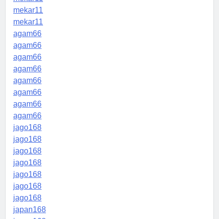
mekar11
mekar11
agam66
agam66
agam66
agam66
agam66
agam66
agam66
agam66
jago168
jago168
jago168
jago168
jago168
jago168
jago168
japan168