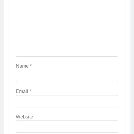
Name
*
Email
*
Website