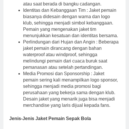
atau saat berada di bangku cadangan.
Identitas dan Kebanggaan Tim : Jaket pemain
biasanya didesain dengan warna dan logo
klub, sehingga menjadi simbol kebanggaan.
Pemain yang mengenakan jaket tim
menunjukkan kesatuan dan identitas bersama.
Perlindungan dari Hujan dan Angin : Beberapa
jaket pemain dirancang dengan bahan
waterproof atau windproof, sehingga
melindungi pemain dari cuaca buruk saat
pemanasan atau setelah pertandingan.
Media Promosi dan Sponsorship : Jaket
pemain sering kali menampilkan logo sponsor,
sehingga menjadi media promosi bagi
perusahaan yang bekerja sama dengan klub.
Desain jaket yang menarik juga bisa menjadi
merchandise yang laris dijual kepada fans.
Jenis-Jenis Jaket Pemain Sepak Bola