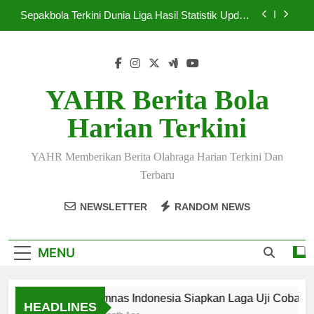
Skip
Sepakbola Terkini Dunia Liga Hasil Statistik Update
to
Harian
content
Sepakbola Dunia Terkini 2026 Sajikan Laga
Spektakuler
Pemain Muda Bersinar Jadi Sorotan Pekan Ini di
Liga Dunia
YAHR Berita Bola
Timnas Indonesia Siapkan Laga Uji Coba Usai
Harian Terkini
Musim
Sepakbola Terkini Dunia Liga Hasil Statistik Update
Harian
YAHR Memberikan Berita Olahraga Harian Terkini Dan
Sepakbola Dunia Terkini 2026 Sajikan Laga
Terbaru
Spektakuler
Pemain Muda Bersinar Jadi Sorotan Pekan Ini di
NEWSLETTER
RANDOM NEWS
Liga Dunia
MENU
Timnas Indonesia Siapkan Laga Uji Coba Usa
HEADLINES