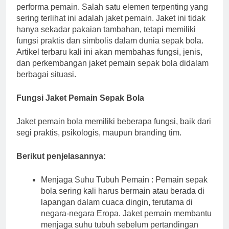
performa pemain. Salah satu elemen terpenting yang
sering terlihat ini adalah jaket pemain. Jaket ini tidak
hanya sekadar pakaian tambahan, tetapi memiliki
fungsi praktis dan simbolis dalam dunia sepak bola.
Artikel terbaru kali ini akan membahas fungsi, jenis,
dan perkembangan jaket pemain sepak bola didalam
berbagai situasi.
Fungsi Jaket Pemain Sepak Bola
Jaket pemain bola memiliki beberapa fungsi, baik dari
segi praktis, psikologis, maupun branding tim.
Berikut penjelasannya:
Menjaga Suhu Tubuh Pemain : Pemain sepak
bola sering kali harus bermain atau berada di
lapangan dalam cuaca dingin, terutama di
negara-negara Eropa. Jaket pemain membantu
menjaga suhu tubuh sebelum pertandingan