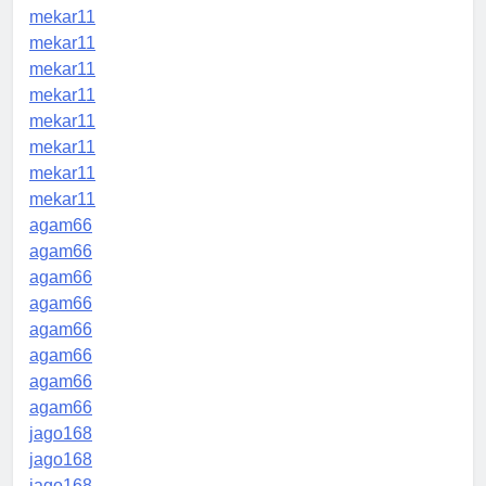
mekar11
mekar11
mekar11
mekar11
mekar11
mekar11
mekar11
mekar11
agam66
agam66
agam66
agam66
agam66
agam66
agam66
agam66
jago168
jago168
jago168