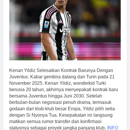
Kenan Yildiz Selesaikan Kontrak Barunya Dengan
Juventus. Kabar gembira datang dari Turin pada 21
November 2025. Kenan Yildiz, wonderkid Turki
berusia 20 tahun, akhirnya menyepakati kontrak baru
bersama Juventus hingga Juni 2030. Setelah
berbulan-bulan negosiasi penuh drama, termasuk
godaan dari klub-klub besar Eropa, Yildiz pilih setia
dengan Si Nyonya Tua. Kesepakatan ini langsung
matikan semua rumor transfer dan konfirmasi
statusnya sebagai proyek jangka panjang klub.
INFO