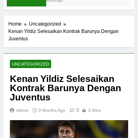
1 Month Ago
Home
Uncategorized
Kenan Yildiz Selesaikan Kontrak Barunya Dengan
Juventus
UNCATEGORIZED
Kenan Yildiz Selesaikan
Kontrak Barunya Dengan
Juventus
0
Admin
9 Months Ago
3 Mins