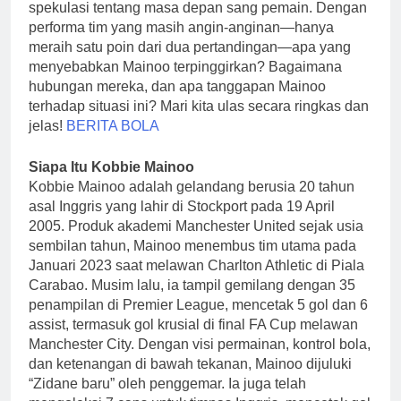
spekulasi tentang masa depan sang pemain. Dengan
performa tim yang masih angin-anginan—hanya
meraih satu poin dari dua pertandingan—apa yang
menyebabkan Mainoo terpinggirkan? Bagaimana
hubungan mereka, dan apa tanggapan Mainoo
terhadap situasi ini? Mari kita ulas secara ringkas dan
jelas!
BERITA BOLA
Siapa Itu Kobbie Mainoo
Kobbie Mainoo adalah gelandang berusia 20 tahun
asal Inggris yang lahir di Stockport pada 19 April
2005. Produk akademi Manchester United sejak usia
sembilan tahun, Mainoo menembus tim utama pada
Januari 2023 saat melawan Charlton Athletic di Piala
Carabao. Musim lalu, ia tampil gemilang dengan 35
penampilan di Premier League, mencetak 5 gol dan 6
assist, termasuk gol krusial di final FA Cup melawan
Manchester City. Dengan visi permainan, kontrol bola,
dan ketenangan di bawah tekanan, Mainoo dijuluki
“Zidane baru” oleh penggemar. Ia juga telah