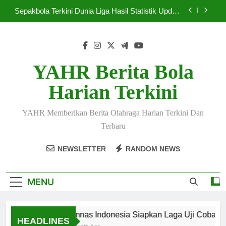
Skip
Sepakbola Terkini Dunia Liga Hasil Statistik Update
to
Harian
content
Sepakbola Dunia Terkini 2026 Sajikan Laga
Spektakuler
Pemain Muda Bersinar Jadi Sorotan Pekan Ini di
Liga Dunia
YAHR Berita Bola
Timnas Indonesia Siapkan Laga Uji Coba Usai
Harian Terkini
Musim
Sepakbola Terkini Dunia Liga Hasil Statistik Update
Harian
YAHR Memberikan Berita Olahraga Harian Terkini Dan
Sepakbola Dunia Terkini 2026 Sajikan Laga
Terbaru
Spektakuler
Pemain Muda Bersinar Jadi Sorotan Pekan Ini di
NEWSLETTER
RANDOM NEWS
Liga Dunia
MENU
Timnas Indonesia Siapkan Laga Uji Coba Usa
HEADLINES