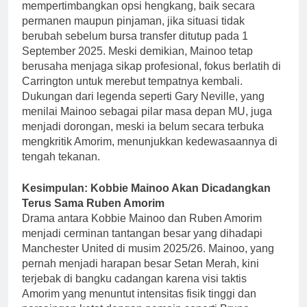
mempertimbangkan opsi hengkang, baik secara
permanen maupun pinjaman, jika situasi tidak
berubah sebelum bursa transfer ditutup pada 1
September 2025. Meski demikian, Mainoo tetap
berusaha menjaga sikap profesional, fokus berlatih di
Carrington untuk merebut tempatnya kembali.
Dukungan dari legenda seperti Gary Neville, yang
menilai Mainoo sebagai pilar masa depan MU, juga
menjadi dorongan, meski ia belum secara terbuka
mengkritik Amorim, menunjukkan kedewasaannya di
tengah tekanan.
Kesimpulan: Kobbie Mainoo Akan Dicadangkan
Terus Sama Ruben Amorim
Drama antara Kobbie Mainoo dan Ruben Amorim
menjadi cerminan tantangan besar yang dihadapi
Manchester United di musim 2025/26. Mainoo, yang
pernah menjadi harapan besar Setan Merah, kini
terjebak di bangku cadangan karena visi taktis
Amorim yang menuntut intensitas fisik tinggi dan