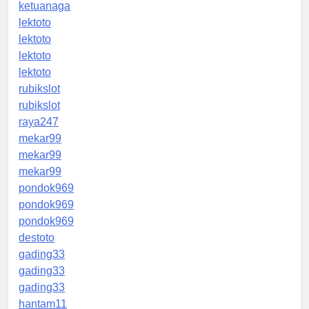
ketuanaga
lektoto
lektoto
lektoto
lektoto
rubikslot
rubikslot
raya247
mekar99
mekar99
mekar99
pondok969
pondok969
pondok969
destoto
gading33
gading33
gading33
hantam11