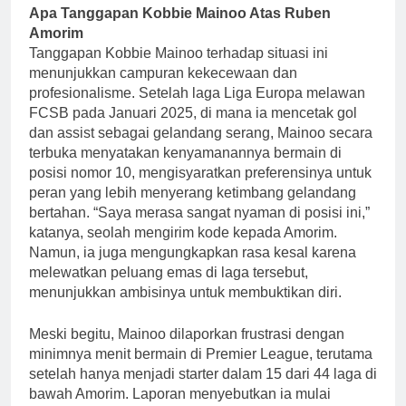
Apa Tanggapan Kobbie Mainoo Atas Ruben
Amorim
Tanggapan Kobbie Mainoo terhadap situasi ini
menunjukkan campuran kekecewaan dan
profesionalisme. Setelah laga Liga Europa melawan
FCSB pada Januari 2025, di mana ia mencetak gol
dan assist sebagai gelandang serang, Mainoo secara
terbuka menyatakan kenyamanannya bermain di
posisi nomor 10, mengisyaratkan preferensinya untuk
peran yang lebih menyerang ketimbang gelandang
bertahan. “Saya merasa sangat nyaman di posisi ini,”
katanya, seolah mengirim kode kepada Amorim.
Namun, ia juga mengungkapkan rasa kesal karena
melewatkan peluang emas di laga tersebut,
menunjukkan ambisinya untuk membuktikan diri.
Meski begitu, Mainoo dilaporkan frustrasi dengan
minimnya menit bermain di Premier League, terutama
setelah hanya menjadi starter dalam 15 dari 44 laga di
bawah Amorim. Laporan menyebutkan ia mulai