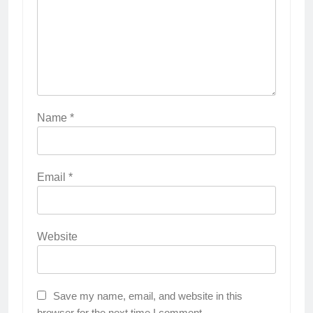
Name
*
Email
*
Website
Save my name, email, and website in this
browser for the next time I comment.