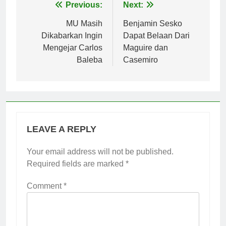
Post
Previous:
Next:
navigation
MU Masih
Benjamin Sesko
Dikabarkan Ingin
Dapat Belaan Dari
Mengejar Carlos
Maguire dan
Baleba
Casemiro
LEAVE A REPLY
Your email address will not be published.
Required fields are marked
*
Comment
*