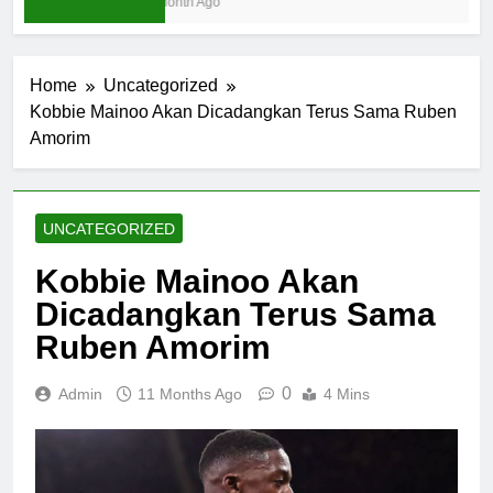
1 Month Ago
Home
Uncategorized
Kobbie Mainoo Akan Dicadangkan Terus Sama Ruben
Amorim
UNCATEGORIZED
Kobbie Mainoo Akan
Dicadangkan Terus Sama
Ruben Amorim
0
Admin
11 Months Ago
4 Mins