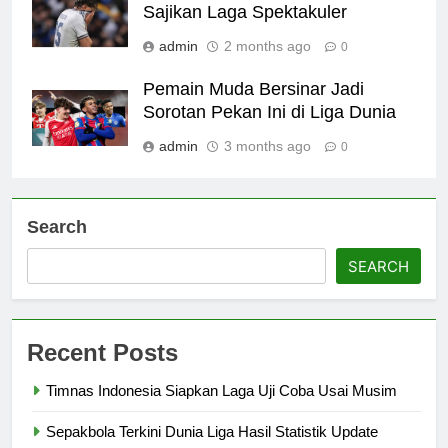
Sajikan Laga Spektakuler
admin
2 months ago
0
Pemain Muda Bersinar Jadi
Sorotan Pekan Ini di Liga Dunia
admin
3 months ago
0
Search
SEARCH
Recent Posts
Timnas Indonesia Siapkan Laga Uji Coba Usai Musim
Sepakbola Terkini Dunia Liga Hasil Statistik Update