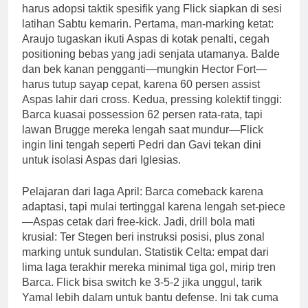
harus adopsi taktik spesifik yang Flick siapkan di sesi
latihan Sabtu kemarin. Pertama, man-marking ketat:
Araujo tugaskan ikuti Aspas di kotak penalti, cegah
positioning bebas yang jadi senjata utamanya. Balde
dan bek kanan pengganti—mungkin Hector Fort—
harus tutup sayap cepat, karena 60 persen assist
Aspas lahir dari cross. Kedua, pressing kolektif tinggi:
Barca kuasai possession 62 persen rata-rata, tapi
lawan Brugge mereka lengah saat mundur—Flick
ingin lini tengah seperti Pedri dan Gavi tekan dini
untuk isolasi Aspas dari Iglesias.
Pelajaran dari laga April: Barca comeback karena
adaptasi, tapi mulai tertinggal karena lengah set-piece
—Aspas cetak dari free-kick. Jadi, drill bola mati
krusial: Ter Stegen beri instruksi posisi, plus zonal
marking untuk sundulan. Statistik Celta: empat dari
lima laga terakhir mereka minimal tiga gol, mirip tren
Barca. Flick bisa switch ke 3-5-2 jika unggul, tarik
Yamal lebih dalam untuk bantu defense. Ini tak cuma