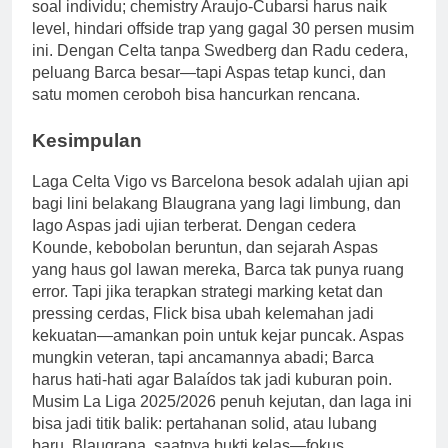
soal individu; chemistry Araujo-Cubarsi harus naik
level, hindari offside trap yang gagal 30 persen musim
ini. Dengan Celta tanpa Swedberg dan Radu cedera,
peluang Barca besar—tapi Aspas tetap kunci, dan
satu momen ceroboh bisa hancurkan rencana.
Kesimpulan
Laga Celta Vigo vs Barcelona besok adalah ujian api
bagi lini belakang Blaugrana yang lagi limbung, dan
Iago Aspas jadi ujian terberat. Dengan cedera
Kounde, kebobolan beruntun, dan sejarah Aspas
yang haus gol lawan mereka, Barca tak punya ruang
error. Tapi jika terapkan strategi marking ketat dan
pressing cerdas, Flick bisa ubah kelemahan jadi
kekuatan—amankan poin untuk kejar puncak. Aspas
mungkin veteran, tapi ancamannya abadi; Barca
harus hati-hati agar Balaídos tak jadi kuburan poin.
Musim La Liga 2025/2026 penuh kejutan, dan laga ini
bisa jadi titik balik: pertahanan solid, atau lubang
baru. Blaugrana, saatnya bukti kelas—fokus,