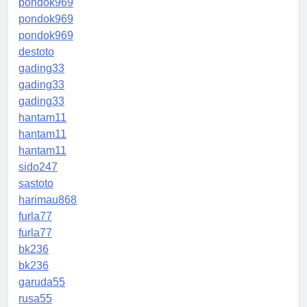
pondok969
pondok969
pondok969
destoto
gading33
gading33
gading33
hantam11
hantam11
hantam11
sido247
sastoto
harimau868
furla77
furla77
bk236
bk236
garuda55
rusa55