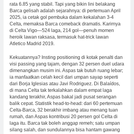
rata 6.85 yang stabil. Tapi yang bikin lini belakang
Barca gelisah adalah sejarahnya: di pertemuan April
2025, ia cetak gol pembuka dalam kekalahan 3-4
Celta, memaksa Barca comeback dramatis. Karirnya
di Celta Vigo—524 laga, 214 gol—penuh momen
heroik lawan raksasa, termasuk hat-trick lawan
Atletico Madrid 2019.
Kekuatannya? Insting positioning di kotak penalti dan
visi passing yang tajam, dengan 32 persen duel udara
dimenangkan musim ini. Aspas tak butuh ruang lebar;
ia manfaatkan celah kecil dari umpan sayap seperti
dari Borja Iglesias atau Javi Rodriguez. Di Balaídos,
di mana Celta tak terkalahkan dalam empat laga
kandang terakhir, Aspas bakal jadi pusat serangan
balik cepat. Statistik head-to-head: dari 60 pertemuan
Celta-Barca, 32 berakhir imbang atau menang tuan
rumah, dan Aspas kontribusi 20 persen gol Celta di
laga itu. Barca tak boleh anggap remeh; satu umpan
silang salah, dan sundulannya bisa hantam gawang