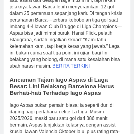
satu assist dari delapan laga musim ini, tapi rekam
jejaknya lawan Barca lebih menyeramkan: 12 gol
dalam 25 pertemuan sepanjang karir. Di tengah krisis
pertahanan Barca—terbaru kebobolan tiga gol saat
imbang 4-4 lawan Club Brugge di Liga Champions—
Aspas bisa jadi mimpi buruk. Hansi Flick, pelatih
Blaugrana, sudah ingatkan skuad: “Kami tahu
kelemahan kami, tapi kerja keras yang jawab.” Laga
ini bukan cuma soal tiga poin; ini ujian bagi lini
belakang yang bolong, di mana satu kesalahan bisa
ubah narasi musim.
BERITA TERKINI
Ancaman Tajam Iago Aspas di Laga
Besar: Lini Belakang Barcelona Harus
Berhati-hati Terhadap Iago Aspas
Iago Aspas bukan pemain biasa; ia seperti duri di
daging bagi pertahanan elite La Liga. Musim
2025/2026, meski baru satu gol dari 386 menit
bermain, Aspas tunjukkan kelasnya dengan assist
krusial lawan Valencia Oktober lalu, plus rating rata-