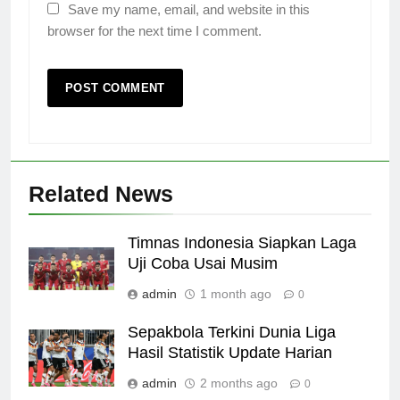
Save my name, email, and website in this
browser for the next time I comment.
Related News
Timnas Indonesia Siapkan Laga
Uji Coba Usai Musim
admin
1 month ago
0
Sepakbola Terkini Dunia Liga
Hasil Statistik Update Harian
admin
2 months ago
0