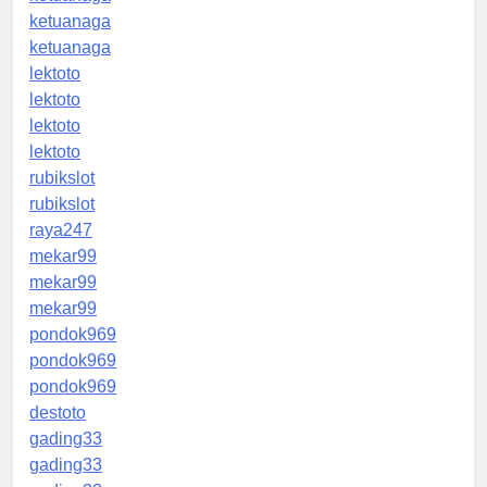
ketuanaga
ketuanaga
lektoto
lektoto
lektoto
lektoto
rubikslot
rubikslot
raya247
mekar99
mekar99
mekar99
pondok969
pondok969
pondok969
destoto
gading33
gading33