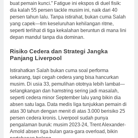
buat pemain kunci.” Fatigue ini ekspos di duel fisik:
dia kalah 55 persen tackle musim ini, naik dari 40
persen tahun lalu. Tanpa istirahat, bukan cuma Salah
yang capek—tim keseluruhan kehilangan ritme,
seperti terlihat di tiga kekalahan beruntun di mana lini
depan mandul tanpa dia dominan.
Risiko Cedera dan Strategi Jangka
Panjang Liverpool
Istirahatkan Salah bukan cuma soal performa
sekarang, tapi cegah cedera yang bisa hancurkan
musim. Di usia 33, pemulihan ototnya lebih lambat—
selangkangan dan hamstring sering jadi masalah,
seperti cedera minor September lalu yang bikin dia
absen satu laga. Data medis liga tunjukkan pemain di
atas 30 tahun dengan menit di atas 3.000 berisiko 25
persen cedera kronis. Liverpool sudah punya
pengalaman buruk: musim 2023-24, Trent Alexander-
Arnold absen tiga bulan gara-gara overload, bikin