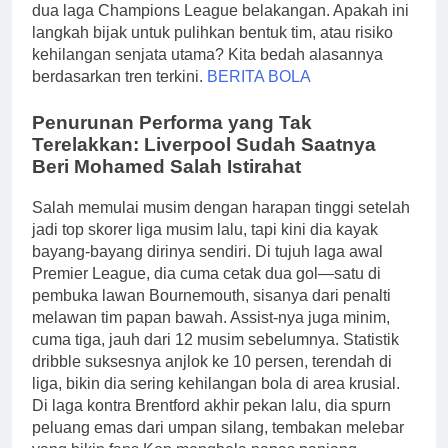
dua laga Champions League belakangan. Apakah ini
langkah bijak untuk pulihkan bentuk tim, atau risiko
kehilangan senjata utama? Kita bedah alasannya
berdasarkan tren terkini.
BERITA BOLA
Penurunan Performa yang Tak
Terelakkan: Liverpool Sudah Saatnya
Beri Mohamed Salah Istirahat
Salah memulai musim dengan harapan tinggi setelah
jadi top skorer liga musim lalu, tapi kini dia kayak
bayang-bayang dirinya sendiri. Di tujuh laga awal
Premier League, dia cuma cetak dua gol—satu di
pembuka lawan Bournemouth, sisanya dari penalti
melawan tim papan bawah. Assist-nya juga minim,
cuma tiga, jauh dari 12 musim sebelumnya. Statistik
dribble suksesnya anjlok ke 10 persen, terendah di
liga, bikin dia sering kehilangan bola di area krusial.
Di laga kontra Brentford akhir pekan lalu, dia spurn
peluang emas dari umpan silang, tembakan melebar