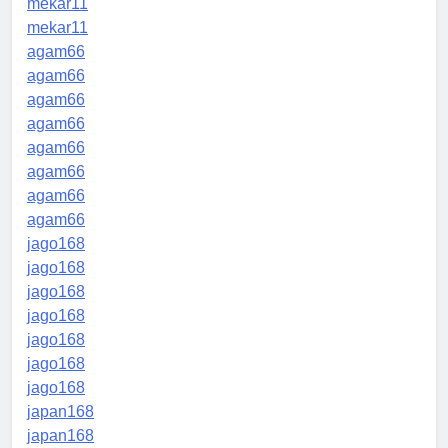
mekar11
mekar11
agam66
agam66
agam66
agam66
agam66
agam66
agam66
agam66
jago168
jago168
jago168
jago168
jago168
jago168
jago168
japan168
japan168