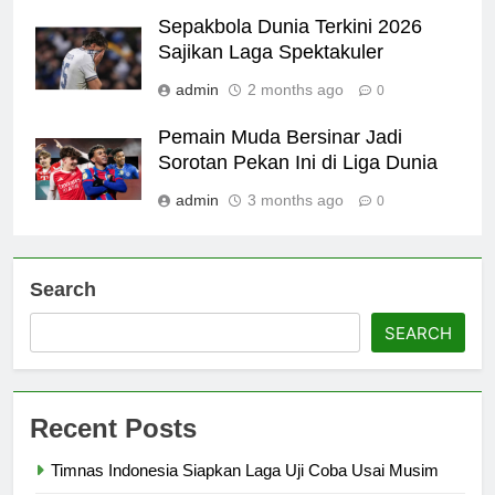
Sepakbola Dunia Terkini 2026
Sajikan Laga Spektakuler
admin
2 months ago
0
Pemain Muda Bersinar Jadi
Sorotan Pekan Ini di Liga Dunia
admin
3 months ago
0
Search
SEARCH
Recent Posts
Timnas Indonesia Siapkan Laga Uji Coba Usai Musim