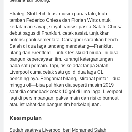
pertahanan bolong.
Strategi Slot lebih luas: musim panas lalu, klub
tambah Federico Chiesa dan Florian Wirtz untuk
kedalaman sayap, sinyal transisi pasca-Salah. Chiesa
debut bagus di Frankfurt, cetak assist, tunjukkan
potensi ganti sementara. Carragher sarankan bench
Salah di dua laga tandang mendatang—Frankfurt
ulang dan Brentford—untuk tes skuad muda. Ini bisa
bangun kepercayaan tim, kurangi ketergantungan
pada satu pemain. Tapi, risiko ada: tanpa Salah,
Liverpool cuma cetak satu gol di dua laga CL
benching-nya. Pengamat bilang, istirahat pintar—dua
minggu off—bisa pulihkan dia seperti musim 2019
saat dia comeback cetak 10 gol di lima laga. Liverpool
lagi di persimpangan: paksa main dan risiko burnout,
atau istirahat dan bangun tim berkelanjutan.
Kesimpulan
Sudah saatnya Liverpool beri Mohamed Salah