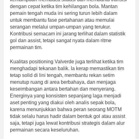
dengan cepat ketika tim kehilangan bola. Mantan
pemain tengah muda ini sering turun lebih dalam
untuk membantu fase pertahanan atau memulai
serangan melalui umpan-umpan yang terukur.
Kontribusi semacam ini jarang terlihat dalam statistik
gol dan assist, tetapi sangat nyata dalam ritme
permainan tim.
Kualitas positioning Valverde juga terlihat ketika tim
menghadapi tekanan balik. Ia kerap memastikan tim
tetap solid di lini tengah, membantu rekan setim
menutup ruang di area berbahaya, dan menjaga
keseimbangan antara bertahan dan menyerang.
Energinya yang konsisten sepanjang laga menjadi
aset penting yang diakui oleh analis sepak bola,
karena menunjukkan bahwa peran seorang MOTM
tidak selalu harus hadir dalam bentuk gol atau assist
saja, tetapi juga lewat kontribusi strategis dalam alur
permainan secara keseluruhan.