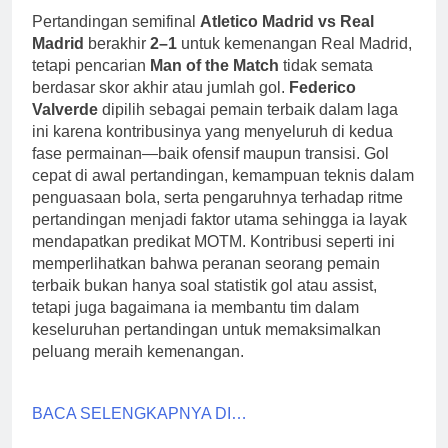
Pertandingan semifinal
Atletico Madrid vs Real
Madrid
berakhir
2–1
untuk kemenangan Real Madrid,
tetapi pencarian
Man of the Match
tidak semata
berdasar skor akhir atau jumlah gol.
Federico
Valverde
dipilih sebagai pemain terbaik dalam laga
ini karena kontribusinya yang menyeluruh di kedua
fase permainan—baik ofensif maupun transisi. Gol
cepat di awal pertandingan, kemampuan teknis dalam
penguasaan bola, serta pengaruhnya terhadap ritme
pertandingan menjadi faktor utama sehingga ia layak
mendapatkan predikat MOTM. Kontribusi seperti ini
memperlihatkan bahwa peranan seorang pemain
terbaik bukan hanya soal statistik gol atau assist,
tetapi juga bagaimana ia membantu tim dalam
keseluruhan pertandingan untuk memaksimalkan
peluang meraih kemenangan.
BACA SELENGKAPNYA DI…