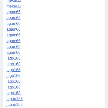
mekar11
mekar11
agam66
agam66
agam66
agam66
agam66
agam66
agam66
agam66
jago168
jago168
jago168
jago168
jago168
jago168
jago168
japan168
japan168