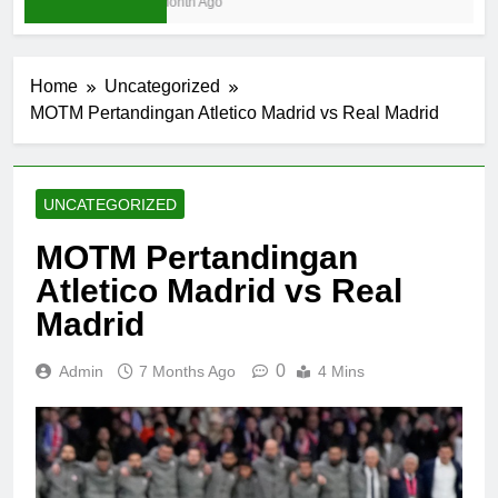
1 Month Ago
Home
Uncategorized
MOTM Pertandingan Atletico Madrid vs Real Madrid
UNCATEGORIZED
MOTM Pertandingan
Atletico Madrid vs Real
Madrid
0
Admin
7 Months Ago
4 Mins