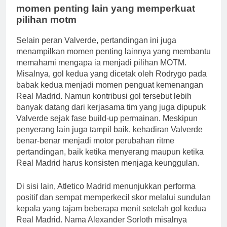
momen penting lain yang memperkuat
pilihan motm
Selain peran Valverde, pertandingan ini juga
menampilkan momen penting lainnya yang membantu
memahami mengapa ia menjadi pilihan MOTM.
Misalnya, gol kedua yang dicetak oleh Rodrygo pada
babak kedua menjadi momen penguat kemenangan
Real Madrid. Namun kontribusi gol tersebut lebih
banyak datang dari kerjasama tim yang juga dipupuk
Valverde sejak fase build-up permainan. Meskipun
penyerang lain juga tampil baik, kehadiran Valverde
benar-benar menjadi motor perubahan ritme
pertandingan, baik ketika menyerang maupun ketika
Real Madrid harus konsisten menjaga keunggulan.
Di sisi lain, Atletico Madrid menunjukkan performa
positif dan sempat memperkecil skor melalui sundulan
kepala yang tajam beberapa menit setelah gol kedua
Real Madrid. Nama Alexander Sorloth misalnya