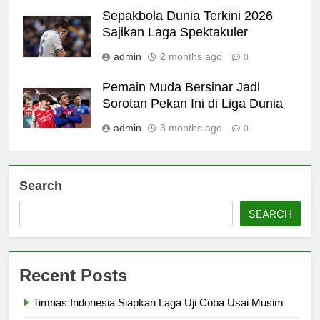
Sepakbola Dunia Terkini 2026
Sajikan Laga Spektakuler
admin
2 months ago
0
Pemain Muda Bersinar Jadi
Sorotan Pekan Ini di Liga Dunia
admin
3 months ago
0
Search
SEARCH
Recent Posts
Timnas Indonesia Siapkan Laga Uji Coba Usai Musim