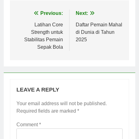
Post
Previous:
Next:
navigation
Latihan Core
Daftar Pemain Mahal
Strength untuk
di Dunia di Tahun
Stabilitas Pemain
2025
Sepak Bola
LEAVE A REPLY
Your email address will not be published.
Required fields are marked
*
Comment
*