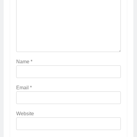
Name
*
Email
*
Website