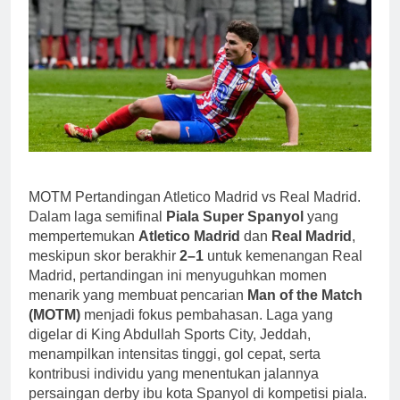
MOTM Pertandingan Atletico Madrid vs Real Madrid.
Dalam laga semifinal
Piala Super Spanyol
yang
mempertemukan
Atletico Madrid
dan
Real Madrid
,
meskipun skor berakhir
2–1
untuk kemenangan Real
Madrid, pertandingan ini menyuguhkan momen
menarik yang membuat pencarian
Man of the Match
(MOTM)
menjadi fokus pembahasan. Laga yang
digelar di King Abdullah Sports City, Jeddah,
menampilkan intensitas tinggi, gol cepat, serta
kontribusi individu yang menentukan jalannya
persaingan derby ibu kota Spanyol di kompetisi piala.