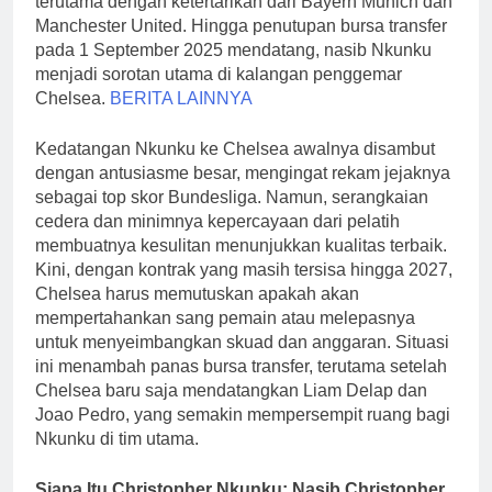
terutama dengan ketertarikan dari Bayern Munich dan
Manchester United. Hingga penutupan bursa transfer
pada 1 September 2025 mendatang, nasib Nkunku
menjadi sorotan utama di kalangan penggemar
Chelsea.
BERITA LAINNYA
Kedatangan Nkunku ke Chelsea awalnya disambut
dengan antusiasme besar, mengingat rekam jejaknya
sebagai top skor Bundesliga. Namun, serangkaian
cedera dan minimnya kepercayaan dari pelatih
membuatnya kesulitan menunjukkan kualitas terbaik.
Kini, dengan kontrak yang masih tersisa hingga 2027,
Chelsea harus memutuskan apakah akan
mempertahankan sang pemain atau melepasnya
untuk menyeimbangkan skuad dan anggaran. Situasi
ini menambah panas bursa transfer, terutama setelah
Chelsea baru saja mendatangkan Liam Delap dan
Joao Pedro, yang semakin mempersempit ruang bagi
Nkunku di tim utama.
Siapa Itu Christopher Nkunku: Nasib Christopher