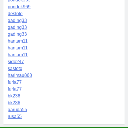
pondok969
destoto
gading33
gading33
gading33
hantam11
hantam11
hantam11
sido247
sastoto
harimau868
furla77
furla77
bk236
bk236
garuda55
rusa55