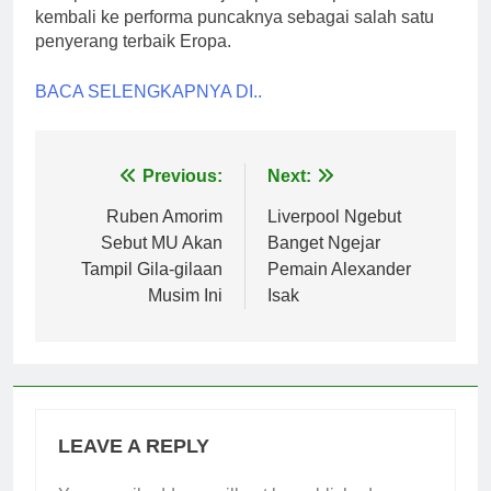
kembali ke performa puncaknya sebagai salah satu
penyerang terbaik Eropa.
BACA SELENGKAPNYA DI..
Post
Previous:
Next:
navigation
Ruben Amorim
Liverpool Ngebut
Sebut MU Akan
Banget Ngejar
Tampil Gila-gilaan
Pemain Alexander
Musim Ini
Isak
LEAVE A REPLY