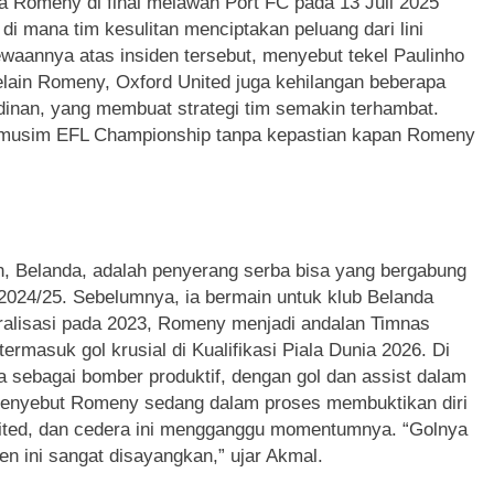
 Romeny di final melawan Port FC pada 13 Juli 2025
di mana tim kesulitan menciptakan peluang dari lini
waannya atas insiden tersebut, menyebut tekel Paulinho
elain Romeny, Oxford United juga kehilangan beberapa
rdinan, yang membuat strategi tim semakin terhambat.
uk musim EFL Championship tanpa kepastian kapan Romeny
n, Belanda, adalah penyerang serba bisa yang bergabung
024/25. Sebelumnya, ia bermain untuk klub Belanda
ralisasi pada 2023, Romeny menjadi andalan Timnas
termasuk gol krusial di Kualifikasi Piala Dunia 2026. Di
 sebagai bomber produktif, dengan gol dan assist dalam
menyebut Romeny sedang dalam proses membuktikan diri
ited, dan cedera ini mengganggu momentumnya. “Golnya
den ini sangat disayangkan,” ujar Akmal.