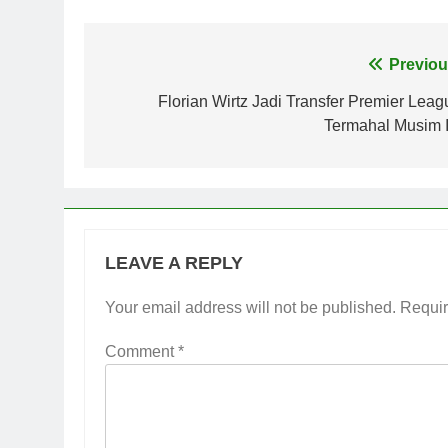
Post
Previou
navigation
Florian Wirtz Jadi Transfer Premier Leag
Termahal Musim I
LEAVE A REPLY
Your email address will not be published.
Requir
Comment
*