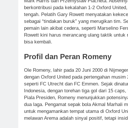
Mark Harris dan Przemyslaw Placheta. Absennya
berkontribusi pada kekalahan 1-2 Oxford United, 
tengah. Pelatih Gary Rowett menyatakan kekece
sebagai “tindakan buruk” yang merugikan tim. S
pemain lain akibat cedera, seperti Marselino Fe
Rowett kini harus merancang ulang taktik unt
bisa kembali.
Profil dan Peran Romeny
Ole Romeny, lahir pada 20 Juni 2000 di Nijmege
dengan Oxford United pada pertengahan musim 2
seperti FC Utrecht dan FC Emmen. Sejak dinatu
Indonesia, dengan torehan tiga gol dari 15 caps, 
Piala Presiden, Romeny menunjukkan potensinya
dua laga. Pengamat sepak bola Akmal Marhali 
untuk mengamankan tempat utama di Oxford Un
melawan Arema adalah sinyal positif, tetapi insi