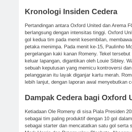
Kronologi Insiden Cedera
Pertandingan antara Oxford United dan Arema FC
berlangsung dengan intensitas tinggi. Oxford U
gol kedua tim pada menit kesembilan, membawa 
petaka menimpa. Pada menit ke-15, Paulinho Mo
pergelangan kaki kanan Romeny. Tekel tersebut
keluar lapangan, digantikan oleh Louie Sibley. 
sebuah keputusan yang memicu kontroversi dan 
pelanggaran itu layak diganjar kartu merah. Ro
lebih lanjut, dengan laporan awal menyebutkan 
Dampak Cedera bagi Oxford 
Ketiadaan Ole Romeny di sisa Piala Presiden 20
sebagai tim paling produktif dengan 10 gol dal
sebagai starter dan mencatatkan satu gol serta