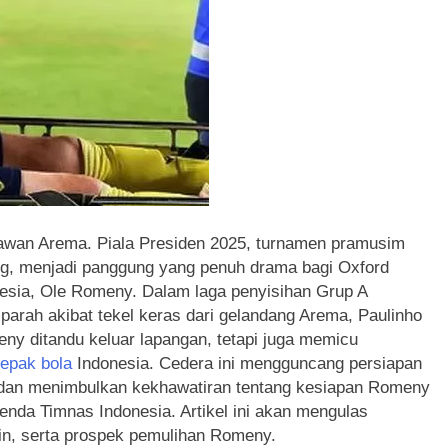
wan Arema. Piala Presiden 2025, turnamen pramusim
ung, menjadi panggung yang penuh drama bagi Oxford
esia, Ole Romeny. Dalam laga penyisihan Grup A
rah akibat tekel keras dari gelandang Arema, Paulinho
ny ditandu keluar lapangan, tetapi juga memicu
epak bola
Indonesia. Cedera ini mengguncang persiapan
C dan menimbulkan kekhawatiran tentang kesiapan Romeny
nda Timnas Indonesia. Artikel ini akan mengulas
in, serta prospek pemulihan Romeny.