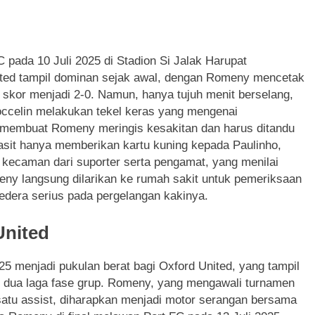
 pada 10 Juli 2025 di Stadion Si Jalak Harupat
nited tampil dominan sejak awal, dengan Romeny mencetak
skor menjadi 2-0. Namun, hanya tujuh menit berselang,
ccelin melakukan tekel keras yang mengenai
 membuat Romeny meringis kesakitan dan harus ditandu
Wasit hanya memberikan kartu kuning kepada Paulinho,
kecaman dari suporter serta pengamat, yang menilai
meny langsung dilarikan ke rumah sakit untuk pemeriksaan
cedera serius pada pergelangan kakinya.
United
25 menjadi pukulan berat bagi Oxford United, yang tampil
am dua laga fase grup. Romeny, yang mengawali turnamen
 satu assist, diharapkan menjadi motor serangan bersama