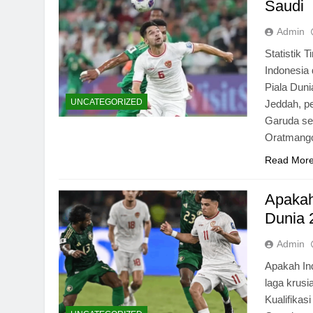
Saudi
Admin
Statistik
Indonesia 
Piala Duni
UNCATEGORIZED
Jeddah, pe
Garuda sem
Oratman
Read Mor
Apakah
Dunia 
Admin
Apakah In
laga krusi
Kualifikas