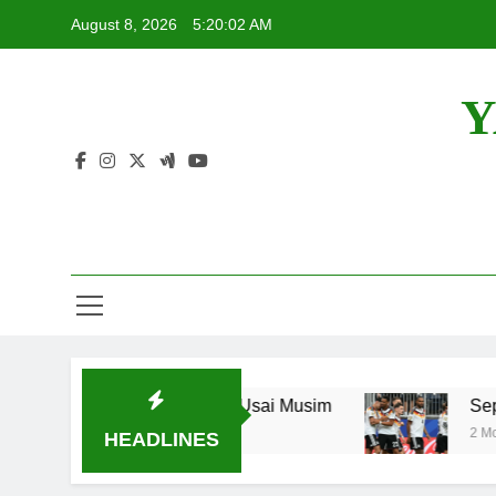
Skip
August 8, 2026
5:20:03 AM
to
content
Y
apkan Laga Uji Coba Usai Musim
Sepakbola Te
2 Months Ago
HEADLINES