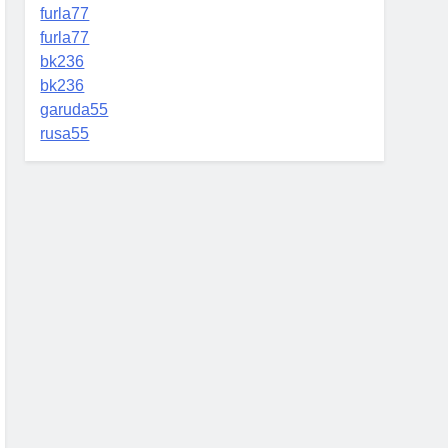
furla77
furla77
bk236
bk236
garuda55
rusa55