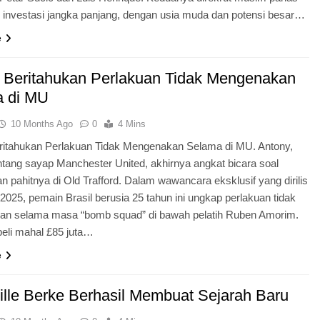
i investasi jangka panjang, dengan usia muda dan potensi besar…
e
 Beritahukan Perlakuan Tidak Mengenakan
 di MU
10 Months Ago
0
4 Mins
ritahukan Perlakuan Tidak Mengenakan Selama di MU. Antony,
tang sayap Manchester United, akhirnya angkat bicara soal
 pahitnya di Old Trafford. Dalam wawancara eksklusif yang dirilis
2025, pemain Brasil berusia 25 tahun ini ungkap perlakuan tidak
n selama masa “bomb squad” di bawah pelatih Ruben Amorim.
beli mahal £85 juta…
e
Lille Berke Berhasil Membuat Sejarah Baru