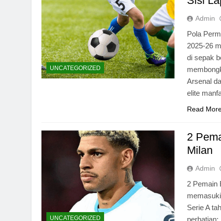
Sisi L
Admin
Pola Perm
2025-26 m
di sepak b
UNCATEGORIZED
membongka
Arsenal da
elite man
Read Mor
2 Pema
Milan
Admin
2 Pemain B
memasuki m
Serie A ta
UNCATEGORIZED
perhatian: