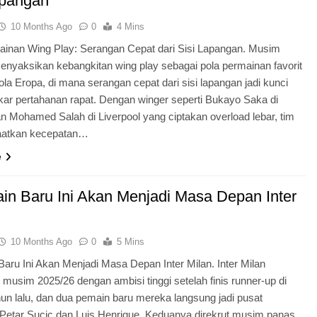
apangan
10 Months Ago
0
4 Mins
ainan Wing Play: Serangan Cepat dari Sisi Lapangan. Musim
enyaksikan kebangkitan wing play sebagai pola permainan favorit
ola Eropa, di mana serangan cepat dari sisi lapangan jadi kunci
r pertahanan rapat. Dengan winger seperti Bukayo Saka di
n Mohamed Salah di Liverpool yang ciptakan overload lebar, tim
faatkan kecepatan…
e
in Baru Ini Akan Menjadi Masa Depan Inter
10 Months Ago
0
5 Mins
aru Ini Akan Menjadi Masa Depan Inter Milan. Inter Milan
usim 2025/26 dengan ambisi tinggi setelah finis runner-up di
hun lalu, dan dua pemain baru mereka langsung jadi pusat
 Petar Sucic dan Luis Henrique. Keduanya direkrut musim panas