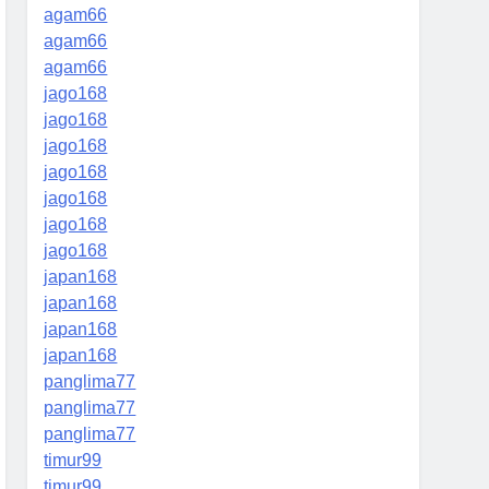
agam66
agam66
agam66
jago168
jago168
jago168
jago168
jago168
jago168
jago168
japan168
japan168
japan168
japan168
panglima77
panglima77
panglima77
timur99
timur99