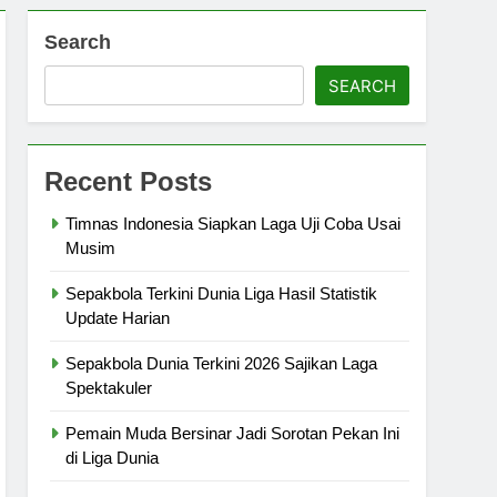
Search
SEARCH
Recent Posts
Timnas Indonesia Siapkan Laga Uji Coba Usai
Musim
Sepakbola Terkini Dunia Liga Hasil Statistik
Update Harian
Sepakbola Dunia Terkini 2026 Sajikan Laga
Spektakuler
Pemain Muda Bersinar Jadi Sorotan Pekan Ini
di Liga Dunia