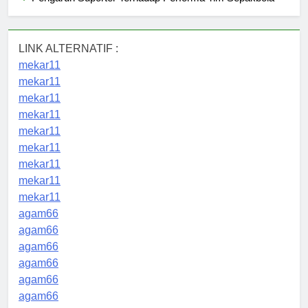
LINK ALTERNATIF :
mekar11
mekar11
mekar11
mekar11
mekar11
mekar11
mekar11
mekar11
mekar11
agam66
agam66
agam66
agam66
agam66
agam66