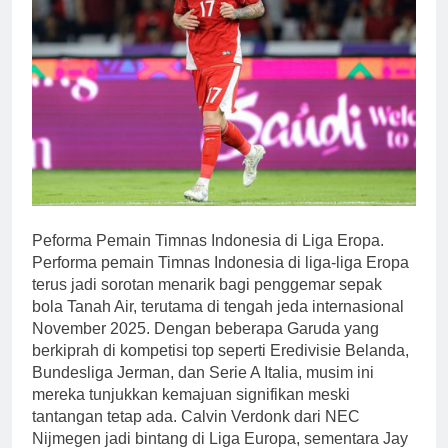
Peforma Pemain Timnas Indonesia di Liga Eropa.
Performa pemain Timnas Indonesia di liga-liga Eropa
terus jadi sorotan menarik bagi penggemar sepak
bola Tanah Air, terutama di tengah jeda internasional
November 2025. Dengan beberapa Garuda yang
berkiprah di kompetisi top seperti Eredivisie Belanda,
Bundesliga Jerman, dan Serie A Italia, musim ini
mereka tunjukkan kemajuan signifikan meski
tantangan tetap ada. Calvin Verdonk dari NEC
Nijmegen jadi bintang di Liga Europa, sementara Jay