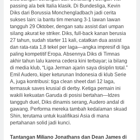
passing ala bek Italia klasik. Di Bundesliga, Kevin
Diks dari Borussia Monchengladbach jadi cerita
sukses lain: ia bantu tim menang 3-1 lawan lawan
tangguh 29 Oktober, dengan satu assist dari umpan
silang akurat ke striker. Diks, full-back kanan berusia
27 tahun, sudah starter 11 kali, catatkan dua assist
dan rata-rata 1,8 tekel per laga—angka impresif di liga
paling kompetitif Eropa. Absennya Diks di Timnas
akhir tahun lalu karena cedera kini terbayar; ia bilang
di media klub, “Liga Jerman ajarin saya disiplin total.”
Emil Audero, kiper keturunan Indonesia di klub Serie
A, juga kontribusi: tiga clean sheet dari 12 laga,
termasuk saves krusial di derby. Ketiga pemain ini
wakili kekuatan Garuda di posisi bertahan—Idzes
tangguh duel, Diks dinamis serang, Audero andal di
gawang. Performa mereka tambah kedalaman skuad
Shin, terutama untuk kualifikasi Asia di mana
pertahanan solid jadi kunci.
Tantangan Miliano Jonathans dan Dean James di