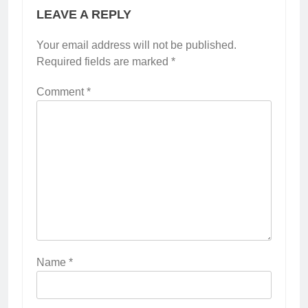
LEAVE A REPLY
Your email address will not be published.
Required fields are marked
*
Comment
*
Name
*