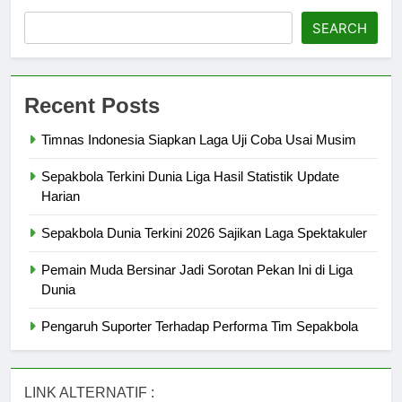
SEARCH
Recent Posts
Timnas Indonesia Siapkan Laga Uji Coba Usai Musim
Sepakbola Terkini Dunia Liga Hasil Statistik Update
Harian
Sepakbola Dunia Terkini 2026 Sajikan Laga Spektakuler
Pemain Muda Bersinar Jadi Sorotan Pekan Ini di Liga
Dunia
Pengaruh Suporter Terhadap Performa Tim Sepakbola
LINK ALTERNATIF :