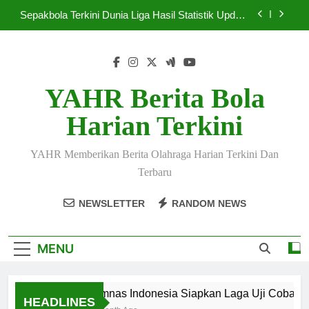
Skip
Sepakbola Terkini Dunia Liga Hasil Statistik Update
to
Harian
content
Sepakbola Dunia Terkini 2026 Sajikan Laga
Spektakuler
Pemain Muda Bersinar Jadi Sorotan Pekan Ini di
Liga Dunia
YAHR Berita Bola
Timnas Indonesia Siapkan Laga Uji Coba Usai
Harian Terkini
Musim
Sepakbola Terkini Dunia Liga Hasil Statistik Update
Harian
YAHR Memberikan Berita Olahraga Harian Terkini Dan
Sepakbola Dunia Terkini 2026 Sajikan Laga
Terbaru
Spektakuler
Pemain Muda Bersinar Jadi Sorotan Pekan Ini di
NEWSLETTER
RANDOM NEWS
Liga Dunia
MENU
Timnas Indonesia Siapkan Laga Uji Coba Usa
HEADLINES