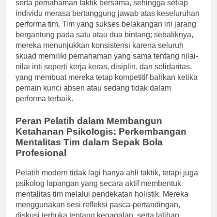
serta pemahaman taktik bersama, sehingga setiap
individu merasa bertanggung jawab atas keseluruhan
performa tim. Tim yang sukses belakangan ini jarang
bergantung pada satu atau dua bintang; sebaliknya,
mereka menunjukkan konsistensi karena seluruh
skuad memiliki pemahaman yang sama tentang nilai-
nilai inti seperti kerja keras, disiplin, dan solidaritas,
yang membuat mereka tetap kompetitif bahkan ketika
pemain kunci absen atau sedang tidak dalam
performa terbaik.
Peran Pelatih dalam Membangun
Ketahanan Psikologis: Perkembangan
Mentalitas Tim dalam Sepak Bola
Profesional
Pelatih modern tidak lagi hanya ahli taktik, tetapi juga
psikolog lapangan yang secara aktif membentuk
mentalitas tim melalui pendekatan holistik. Mereka
menggunakan sesi refleksi pasca-pertandingan,
diskusi terbuka tentang kegagalan, serta latihan