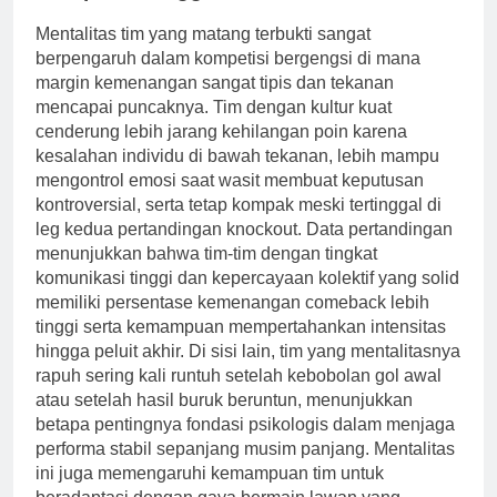
Mentalitas tim yang matang terbukti sangat
berpengaruh dalam kompetisi bergengsi di mana
margin kemenangan sangat tipis dan tekanan
mencapai puncaknya. Tim dengan kultur kuat
cenderung lebih jarang kehilangan poin karena
kesalahan individu di bawah tekanan, lebih mampu
mengontrol emosi saat wasit membuat keputusan
kontroversial, serta tetap kompak meski tertinggal di
leg kedua pertandingan knockout. Data pertandingan
menunjukkan bahwa tim-tim dengan tingkat
komunikasi tinggi dan kepercayaan kolektif yang solid
memiliki persentase kemenangan comeback lebih
tinggi serta kemampuan mempertahankan intensitas
hingga peluit akhir. Di sisi lain, tim yang mentalitasnya
rapuh sering kali runtuh setelah kebobolan gol awal
atau setelah hasil buruk beruntun, menunjukkan
betapa pentingnya fondasi psikologis dalam menjaga
performa stabil sepanjang musim panjang. Mentalitas
ini juga memengaruhi kemampuan tim untuk