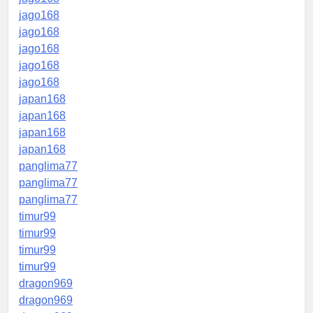
jago168
jago168
jago168
jago168
jago168
japan168
japan168
japan168
japan168
panglima77
panglima77
panglima77
timur99
timur99
timur99
timur99
dragon969
dragon969