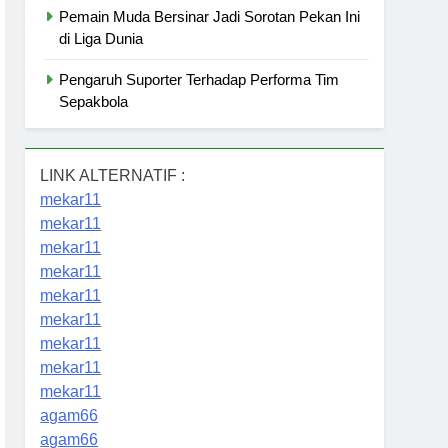
Pemain Muda Bersinar Jadi Sorotan Pekan Ini
di Liga Dunia
Pengaruh Suporter Terhadap Performa Tim
Sepakbola
LINK ALTERNATIF :
mekar11
mekar11
mekar11
mekar11
mekar11
mekar11
mekar11
mekar11
mekar11
agam66
agam66