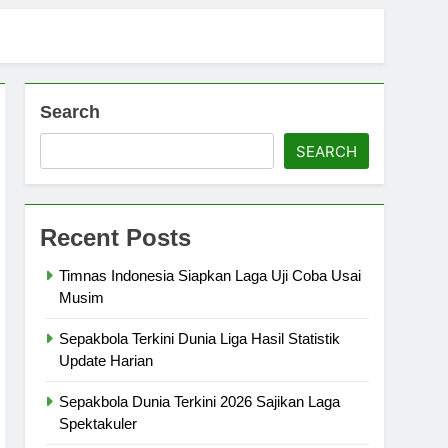
Search
SEARCH
Recent Posts
Timnas Indonesia Siapkan Laga Uji Coba Usai
Musim
Sepakbola Terkini Dunia Liga Hasil Statistik
Update Harian
Sepakbola Dunia Terkini 2026 Sajikan Laga
Spektakuler