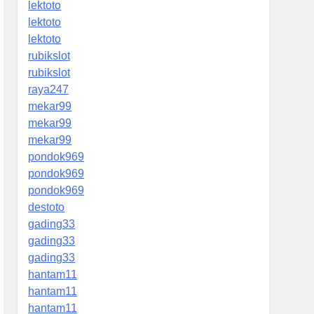
lektoto
lektoto
lektoto
rubikslot
rubikslot
raya247
mekar99
mekar99
mekar99
pondok969
pondok969
pondok969
destoto
gading33
gading33
gading33
hantam11
hantam11
hantam11