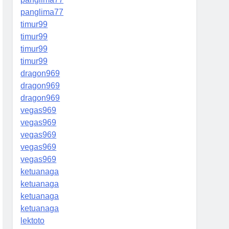
panglima77
timur99
timur99
timur99
timur99
dragon969
dragon969
dragon969
vegas969
vegas969
vegas969
vegas969
vegas969
ketuanaga
ketuanaga
ketuanaga
ketuanaga
lektoto