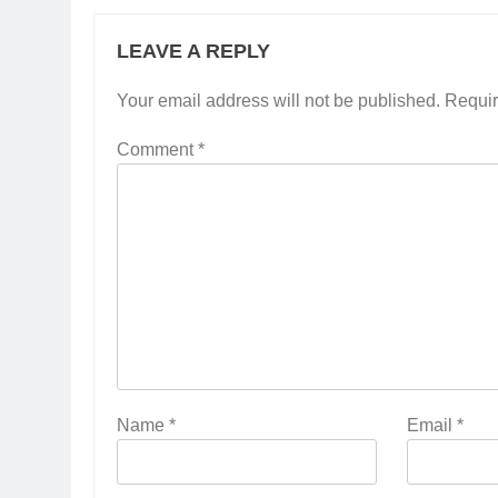
LEAVE A REPLY
Your email address will not be published.
Requir
Comment
*
Name
*
Email
*