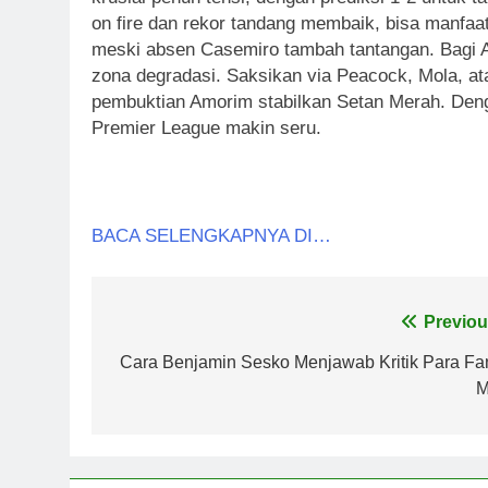
on fire dan rekor tandang membaik, bisa manfaa
meski absen Casemiro tambah tantangan. Bagi An
zona degradasi. Saksikan via Peacock, Mola, ata
pembuktian Amorim stabilkan Setan Merah. Denga
Premier League makin seru.
BACA SELENGKAPNYA DI…
Post
Previou
navigation
Cara Benjamin Sesko Menjawab Kritik Para Fa