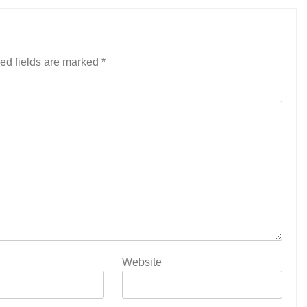
ed fields are marked
*
Website