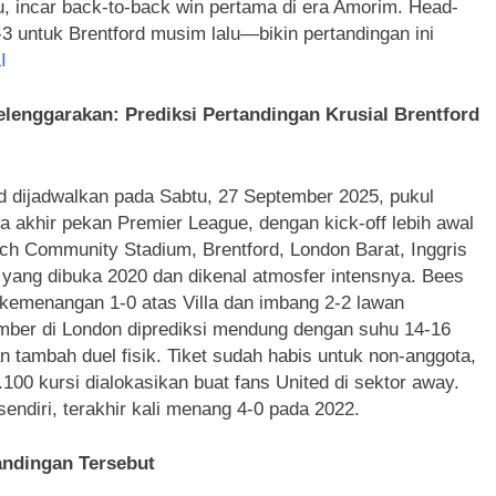
 incar back-to-back win pertama di era Amorim. Head-
3 untuk Brentford musim lalu—bikin pertandingan ini
I
lenggarakan: Prediksi Pertandingan Krusial Brentford
d dijadwalkan pada Sabtu, 27 September 2025, pukul
ka akhir pekan Premier League, dengan kick-off lebih awal
ech Community Stadium, Brentford, London Barat, Inggris
yang dibuka 2020 dan dikenal atmosfer intensnya. Bees
 kemenangan 1-0 atas Villa dan imbang 2-2 lawan
ember di London diprediksi mendung dengan suhu 14-16
an tambah duel fisik. Tiket sudah habis untuk non-anggota,
100 kursi dialokasikan buat fans United di sektor away.
endiri, terakhir kali menang 4-0 pada 2022.
andingan Tersebut