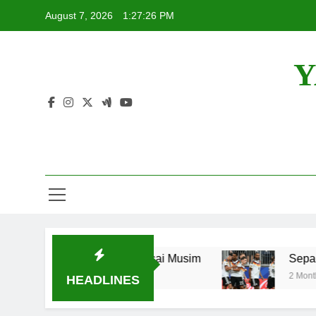
Skip
August 7, 2026
1:27:27 PM
to
content
Y
 Laga Uji Coba Usai Musim
Sepakbola Terkini
2 Months Ago
HEADLINES