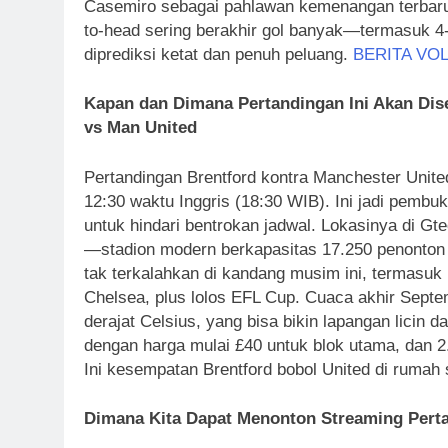
Casemiro sebagai pahlawan kemenangan terbaru,
to-head sering berakhir gol banyak—termasuk 4-
diprediksi ketat dan penuh peluang.
BERITA VOL
Kapan dan Dimana Pertandingan Ini Akan Dise
vs Man United
Pertandingan Brentford kontra Manchester Unite
12:30 waktu Inggris (18:30 WIB). Ini jadi pembu
untuk hindari bentrokan jadwal. Lokasinya di Gt
—stadion modern berkapasitas 17.250 penonton 
tak terkalahkan di kandang musim ini, termasuk
Chelsea, plus lolos EFL Cup. Cuaca akhir Sept
derajat Celsius, yang bisa bikin lapangan licin d
dengan harga mulai £40 untuk blok utama, dan 2.
Ini kesempatan Brentford bobol United di rumah s
Dimana Kita Dapat Menonton Streaming Pert