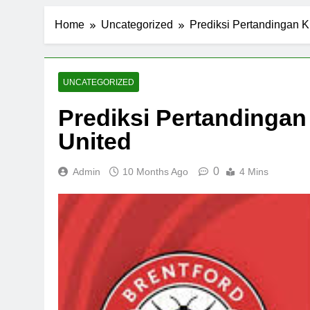
Home
Uncategorized
Prediksi Pertandingan K
UNCATEGORIZED
Prediksi Pertandingan
United
0
Admin
10 Months Ago
4 Mins