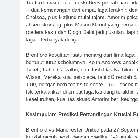
Trafford musim lalu, meski Bees pernah hancur
—dua kemenangan dari empat laga terakhir, den
Chelsea, plus Højlund mulai tajam. Amorim paka
absen skorsing, plus Mason Mount yang pernah g
(cedera kaki) dan Diogo Dalot jadi pukulan, tap
laga—terbanyak di liga.
Brentford kesulitan: satu menang dari lima laga,
berturut-turut sebelumnya. Keith Andrews andalka
Janelt, Fabio Carvalho, dan Josh Dasilva bikin 
Wissa. Mereka kuat set-piece, tapi xG rendah 5
1.80, dengan both teams to score 1.65—cocok me
tak terkalahkan di empat laga kandang terakhir l
keseluruhan, kualitas skuad Amorim beri keunggula
Kesimpulan: Prediksi Pertandingan Krusial B
Brentford vs Manchester United pada 27 Septemb
krusial penuh tensi, dengan prediksi 1-2 untu