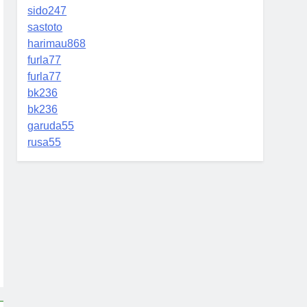
sido247
sastoto
harimau868
furla77
furla77
bk236
bk236
garuda55
rusa55