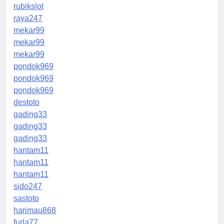
rubikslot
raya247
mekar99
mekar99
mekar99
pondok969
pondok969
pondok969
destoto
gading33
gading33
gading33
hantam11
hantam11
hantam11
sido247
sastoto
harimau868
furla77