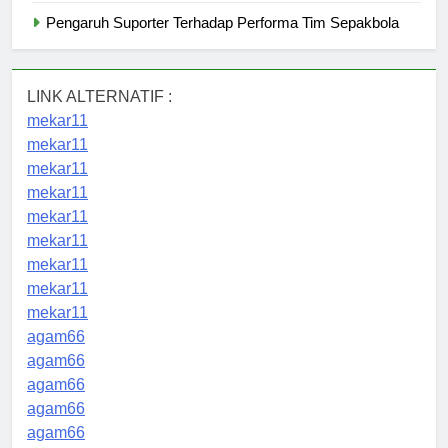
Pengaruh Suporter Terhadap Performa Tim Sepakbola
LINK ALTERNATIF :
mekar11
mekar11
mekar11
mekar11
mekar11
mekar11
mekar11
mekar11
mekar11
agam66
agam66
agam66
agam66
agam66