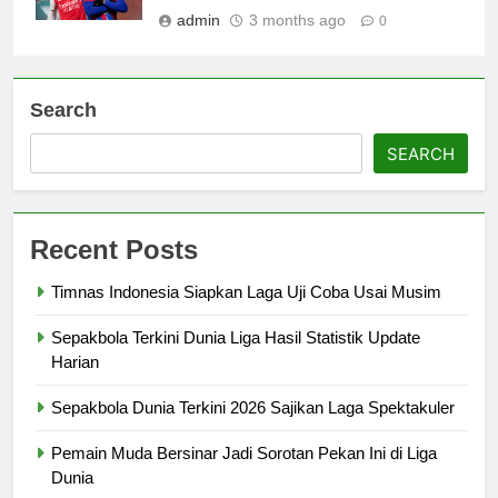
admin
3 months ago
0
Search
SEARCH
Recent Posts
Timnas Indonesia Siapkan Laga Uji Coba Usai Musim
Sepakbola Terkini Dunia Liga Hasil Statistik Update
Harian
Sepakbola Dunia Terkini 2026 Sajikan Laga Spektakuler
Pemain Muda Bersinar Jadi Sorotan Pekan Ini di Liga
Dunia