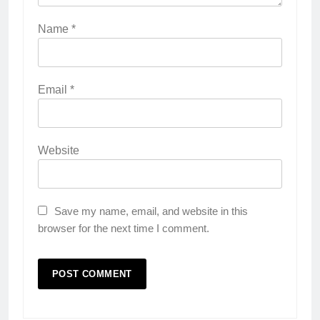
Name
*
Email
*
Website
Save my name, email, and website in this
browser for the next time I comment.