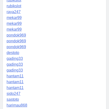
rubikslot
rubikslot
raya247
mekar99
mekar99
mekar99
pondok969
pondok969
pondok969
destoto
gading33
gading33
gading33
hantam11
hantam11
hantam11
sido247
sastoto
harimau868