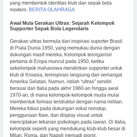
yang membentuk identitas klub dan sepak bola
modern.
BERITA OLAHRAGA
Awal Mula Gerakan Ultras: Sejarah Kelompok
Supporter Sepak Bola Legendaris
Gerakan ultras bermula dari inspirasi suporter Brasil
di Piala Dunia 1950, yang memukau dunia dengan
dukungan masif mereka. Kelompok terorganisir
pertama di Eropa muncul pada 1950, ketika
sekelompok mahasiswa mendirikan supporter untuk
klub di Kroasia, terinspirasi langsung dari semangat
Amerika Selatan. Namun, istilah “ultras” sendiri
berasal dari Italia pada akhir 1960-an hingga awal
1970-an, di mana kelompok-kelompok muda mulai
membentuk formasi terstruktur dengan nama militan.
Mereka fokus pada dukungan vokal nonstop,
penggunaan flare, dan display visual untuk
menciptakan tekanan psikologis pada lawan. Di Italia,
kelompok seperti yang mendukung klub-klub besar di
Milan, Roma, dan Napoli menjadi pionir,