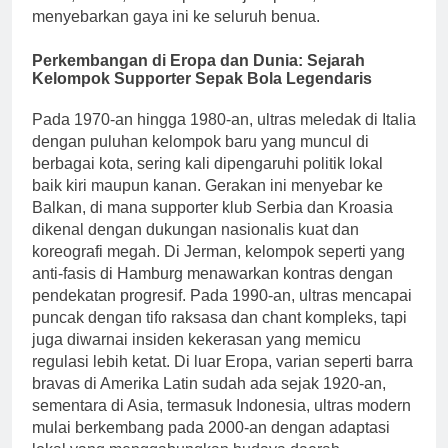
menyebarkan gaya ini ke seluruh benua.
Perkembangan di Eropa dan Dunia: Sejarah
Kelompok Supporter Sepak Bola Legendaris
Pada 1970-an hingga 1980-an, ultras meledak di Italia
dengan puluhan kelompok baru yang muncul di
berbagai kota, sering kali dipengaruhi politik lokal
baik kiri maupun kanan. Gerakan ini menyebar ke
Balkan, di mana supporter klub Serbia dan Kroasia
dikenal dengan dukungan nasionalis kuat dan
koreografi megah. Di Jerman, kelompok seperti yang
anti-fasis di Hamburg menawarkan kontras dengan
pendekatan progresif. Pada 1990-an, ultras mencapai
puncak dengan tifo raksasa dan chant kompleks, tapi
juga diwarnai insiden kekerasan yang memicu
regulasi lebih ketat. Di luar Eropa, varian seperti barra
bravas di Amerika Latin sudah ada sejak 1920-an,
sementara di Asia, termasuk Indonesia, ultras modern
mulai berkembang pada 2000-an dengan adaptasi