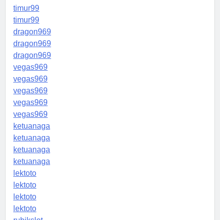
timur99
timur99
dragon969
dragon969
dragon969
vegas969
vegas969
vegas969
vegas969
vegas969
ketuanaga
ketuanaga
ketuanaga
ketuanaga
lektoto
lektoto
lektoto
lektoto