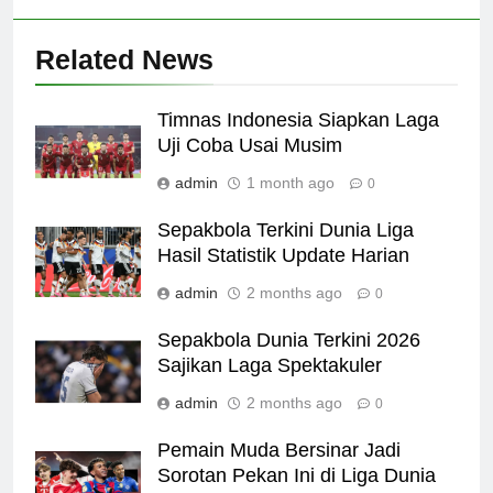
Related News
Timnas Indonesia Siapkan Laga
Uji Coba Usai Musim
admin
1 month ago
0
Sepakbola Terkini Dunia Liga
Hasil Statistik Update Harian
admin
2 months ago
0
Sepakbola Dunia Terkini 2026
Sajikan Laga Spektakuler
admin
2 months ago
0
Pemain Muda Bersinar Jadi
Sorotan Pekan Ini di Liga Dunia