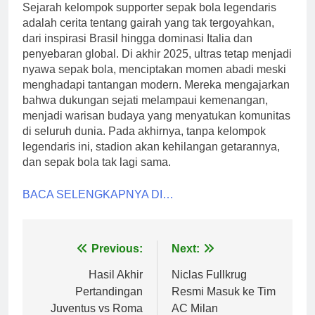
Sejarah kelompok supporter sepak bola legendaris
adalah cerita tentang gairah yang tak tergoyahkan,
dari inspirasi Brasil hingga dominasi Italia dan
penyebaran global. Di akhir 2025, ultras tetap menjadi
nyawa sepak bola, menciptakan momen abadi meski
menghadapi tantangan modern. Mereka mengajarkan
bahwa dukungan sejati melampaui kemenangan,
menjadi warisan budaya yang menyatukan komunitas
di seluruh dunia. Pada akhirnya, tanpa kelompok
legendaris ini, stadion akan kehilangan getarannya,
dan sepak bola tak lagi sama.
BACA SELENGKAPNYA DI…
Post
Previous:
Next:
navigation
Hasil Akhir
Niclas Fullkrug
Pertandingan
Resmi Masuk ke Tim
Juventus vs Roma
AC Milan