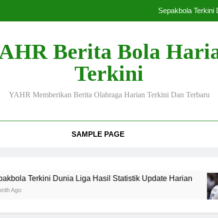
Sepakbola Terkini 
Sepakbola Dunia
AHR Berita Bola Hari
Pemain Muda Bersina
Terkini
Timnas Indone
YAHR Memberikan Berita Olahraga Harian Terkini Dan Terbaru
Sepakbola Terkini 
Sepakbola Dunia
SAMPLE PAGE
Pemain Muda Bersina
ni Dunia Liga Hasil Statistik Update Harian
S
2 