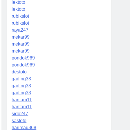
lektoto
lektoto
rubikslot
rubikslot
raya247
mekar99
mekar99
mekar99
pondok969
pondok969
destoto
gading33
gading33
gading33
hantam11
hantam11
sido247
sastoto
harimau868