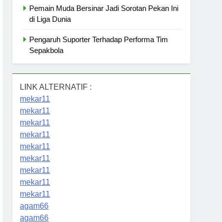
Pemain Muda Bersinar Jadi Sorotan Pekan Ini
di Liga Dunia
Pengaruh Suporter Terhadap Performa Tim
Sepakbola
LINK ALTERNATIF :
mekar11
mekar11
mekar11
mekar11
mekar11
mekar11
mekar11
mekar11
mekar11
agam66
agam66