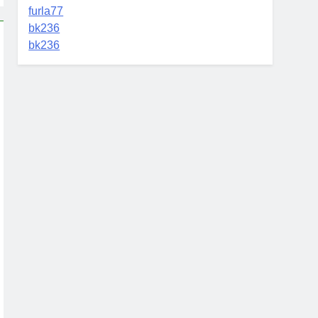
furla77
bk236
bk236