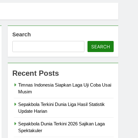
Search
SEARCH
Recent Posts
Timnas Indonesia Siapkan Laga Uji Coba Usai
Musim
Sepakbola Terkini Dunia Liga Hasil Statistik
Update Harian
Sepakbola Dunia Terkini 2026 Sajikan Laga
Spektakuler