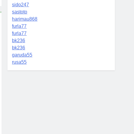
sido247
sastoto
harimau868
furla77
furla77
bk236
bk236
garuda55
rusa55