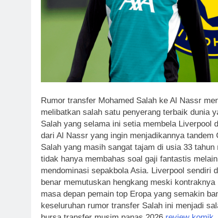
Rumor transfer Mohamed Salah ke Al Nassr menjad
melibatkan salah satu penyerang terbaik dunia 
Salah yang selama ini setia membela Liverpool
dari Al Nassr yang ingin menjadikannya tandem C
Salah yang masih sangat tajam di usia 33 tahun
tidak hanya membahas soal gaji fantastis melain
mendominasi sepakbola Asia. Liverpool sendiri 
benar memutuskan hengkang meski kontraknya ma
masa depan pemain top Eropa yang semakin bany
keseluruhan rumor transfer Salah ini menjadi sal
bursa transfer musim panas 2026.
review komik