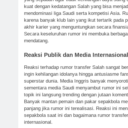
kuat dengan kedatangan Salah yang bisa menja
mendominasi liga Saudi serta kompetisi Asia. R
karena banyak klub lain yang ikut tertarik pada 
akhir karier yang menguntungkan secara finansi
Secara keseluruhan rumor ini membuka berbaga
mendatang.
Reaksi Publik dan Media Internasiona
Reaksi terhadap rumor transfer Salah sangat be
ingin kehilangan idolanya hingga antusiasme f
superstar dunia. Media Inggris banyak menyoroti 
sementara media Saudi menyambut rumor ini seba
topik ini langsung trending dengan jutaan komen
Banyak mantan pemain dan pakar sepakbola me
panjang jika rumor ini terealisasi. Reaksi ini 
sepakbola saat ini dan bagaimana rumor transfe
internasional.