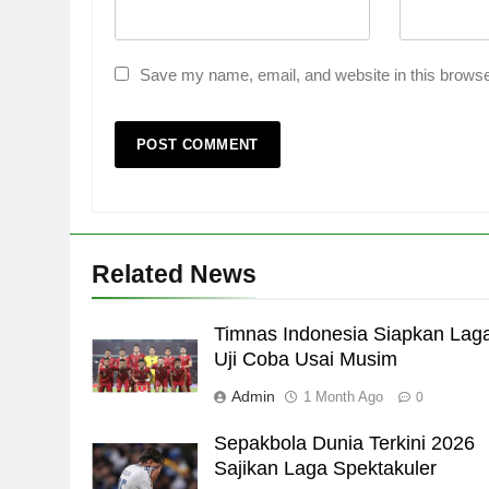
Save my name, email, and website in this browse
Related News
Timnas Indonesia Siapkan Lag
Uji Coba Usai Musim
Admin
1 Month Ago
0
Sepakbola Dunia Terkini 2026
Sajikan Laga Spektakuler