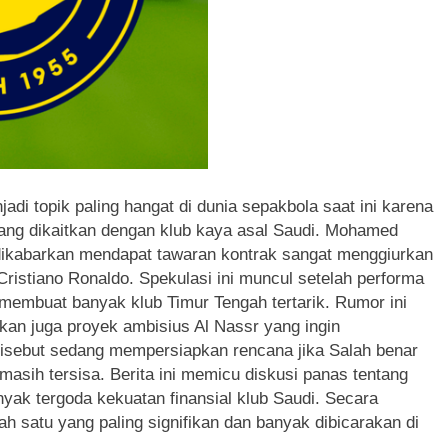
i topik paling hangat di dunia sepakbola saat ini karena
yang dikaitkan dengan klub kaya asal Saudi. Mohamed
 dikabarkan mendapat tawaran kontrak sangat menggiurkan
ristiano Ronaldo. Spekulasi ini muncul setelah performa
 membuat banyak klub Timur Tengah tertarik. Rumor ini
kan juga proyek ambisius Al Nassr yang ingin
disebut sedang mempersiapkan rencana jika Salah benar
sih tersisa. Berita ini memicu diskusi panas tentang
ak tergoda kekuatan finansial klub Saudi. Secara
ah satu yang paling signifikan dan banyak dibicarakan di