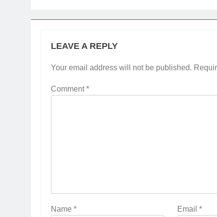
LEAVE A REPLY
Your email address will not be published.
Requir
Comment
*
Name
*
Email
*