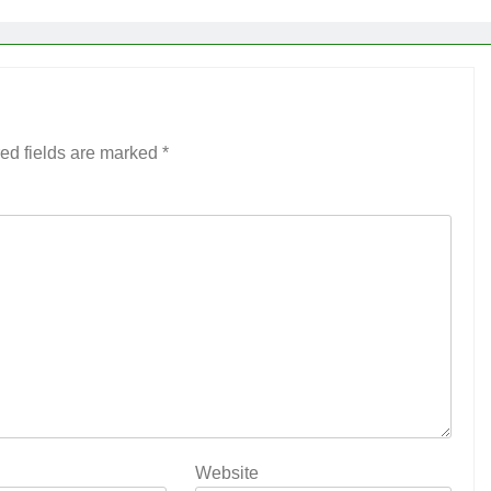
ed fields are marked
*
Website