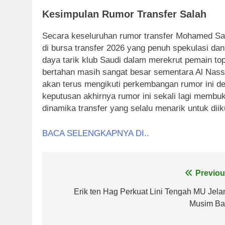
Kesimpulan Rumor Transfer Salah
Secara keseluruhan rumor transfer Mohamed Sala
di bursa transfer 2026 yang penuh spekulasi d
daya tarik klub Saudi dalam merekrut pemain to
bertahan masih sangat besar sementara Al Nass
akan terus mengikuti perkembangan rumor ini d
keputusan akhirnya rumor ini sekali lagi memb
dinamika transfer yang selalu menarik untuk diiku
BACA SELENGKAPNYA DI..
Post
Previou
navigation
Erik ten Hag Perkuat Lini Tengah MU Jela
Musim Ba