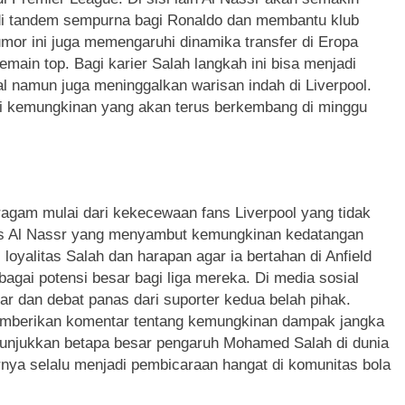
di tandem sempurna bagi Ronaldo dan membantu klub
umor ini juga memengaruhi dinamika transfer di Eropa
pemain top. Bagi karier Salah langkah ini bisa menjadi
al namun juga meninggalkan warisan indah di Liverpool.
i kemungkinan yang akan terus berkembang di minggu
l
ragam mulai dari kekecewaan fans Liverpool yang tidak
ans Al Nassr yang menyambut kemungkinan kedatangan
loyalitas Salah dan harapan agar ia bertahan di Anfield
gai potensi besar bagi liga mereka. Di media sosial
tar dan debat panas dari suporter kedua belah pihak.
mberikan komentar tentang kemungkinan dampak jangka
menunjukkan betapa besar pengaruh Mohamed Salah di dunia
rnya selalu menjadi pembicaraan hangat di komunitas bola