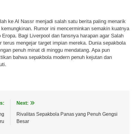
h ke Al Nassr menjadi salah satu berita paling menarik
an kemungkinan. Rumor ini mencerminkan semakin kuatnya
p Eropa. Bagi Liverpool dan fansnya harapan agar Salah
r terus mengejar target impian mereka. Dunia sepakbola
engan penuh minat di minggu mendatang. Apa pun
uktikan bahwa sepakbola modern penuh kejutan dan
ti.
s:
Next:
ng
Rivalitas Sepakbola Panas yang Penuh Gengsi
ru
Besar