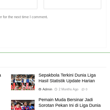
r for the next time I comment.
a
Sepakbola Terkini Dunia Liga
Hasil Statistik Update Harian
Admin
2 Months Ago
0
Pemain Muda Bersinar Jadi
Sorotan Pekan Ini di Liga Dunia