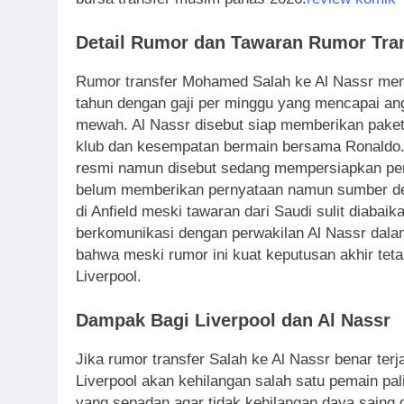
Detail Rumor dan Tawaran Rumor Tran
Rumor transfer Mohamed Salah ke Al Nassr meny
tahun dengan gaji per minggu yang mencapai ang
mewah. Al Nassr disebut siap memberikan paket 
klub dan kesempatan bermain bersama Ronaldo.
resmi namun disebut sedang mempersiapkan pengg
belum memberikan pernyataan namun sumber de
di Anfield meski tawaran dari Saudi sulit diabaik
berkomunikasi dengan perwakilan Al Nassr dala
bahwa meski rumor ini kuat keputusan akhir teta
Liverpool.
Dampak Bagi Liverpool dan Al Nassr
Jika rumor transfer Salah ke Al Nassr benar ter
Liverpool akan kehilangan salah satu pemain pa
yang sepadan agar tidak kehilangan daya saing d