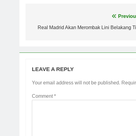
Post
Previou
navigation
Real Madrid Akan Merombak Lini Belakang T
LEAVE A REPLY
Your email address will not be published.
Requir
Comment
*