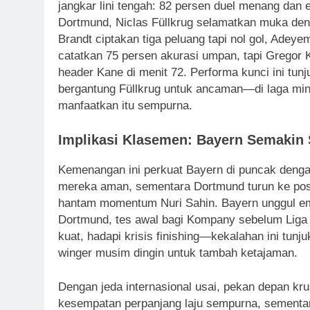
jangkar lini tengah: 82 persen duel menang dan
Dortmund, Niclas Füllkrug selamatkan muka deng
Brandt ciptakan tiga peluang tapi nol gol, Adey
catatkan 75 persen akurasi umpan, tapi Gregor
header Kane di menit 72. Performa kunci ini tun
bergantung Füllkrug untuk ancaman—di laga minim
manfaatkan itu sempurna.
Implikasi Klasemen: Bayern Semakin 
Kemenangan ini perkuat Bayern di puncak dengan 2
mereka aman, sementara Dortmund turun ke posis
hantam momentum Nuri Sahin. Bayern unggul em
Dortmund, tes awal bagi Kompany sebelum Liga
kuat, hadapi krisis finishing—kekalahan ini tunj
winger musim dingin untuk tambah ketajaman.
Dengan jeda internasional usai, pekan depan kru
kesempatan perpanjang laju sempurna, sementara