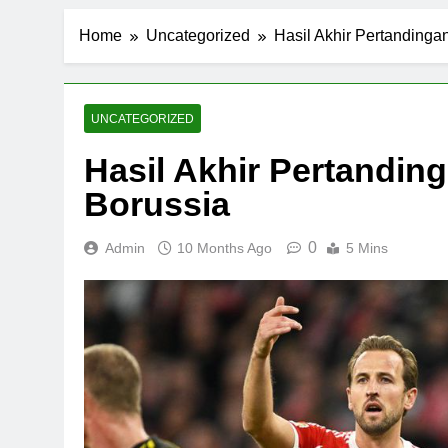
Home
Uncategorized
Hasil Akhir Pertanding
UNCATEGORIZED
Hasil Akhir Pertandi
Borussia
0
Admin
10 Months Ago
5 Mins