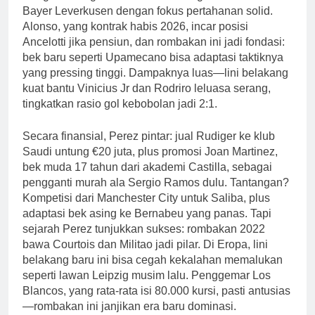
Bayer Leverkusen dengan fokus pertahanan solid.
Alonso, yang kontrak habis 2026, incar posisi
Ancelotti jika pensiun, dan rombakan ini jadi fondasi:
bek baru seperti Upamecano bisa adaptasi taktiknya
yang pressing tinggi. Dampaknya luas—lini belakang
kuat bantu Vinicius Jr dan Rodriro leluasa serang,
tingkatkan rasio gol kebobolan jadi 2:1.
Secara finansial, Perez pintar: jual Rudiger ke klub
Saudi untung €20 juta, plus promosi Joan Martinez,
bek muda 17 tahun dari akademi Castilla, sebagai
pengganti murah ala Sergio Ramos dulu. Tantangan?
Kompetisi dari Manchester City untuk Saliba, plus
adaptasi bek asing ke Bernabeu yang panas. Tapi
sejarah Perez tunjukkan sukses: rombakan 2022
bawa Courtois dan Militao jadi pilar. Di Eropa, lini
belakang baru ini bisa cegah kekalahan memalukan
seperti lawan Leipzig musim lalu. Penggemar Los
Blancos, yang rata-rata isi 80.000 kursi, pasti antusias
—rombakan ini janjikan era baru dominasi.