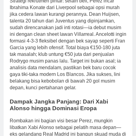
Strategi rekrutmen pintar: selain beli, Perez incar
Ibrahima Konate dari Liverpool sebagai opsi murah
jika cedera lawan kurangi perannya. Dean Huijsen,
talenta 20 tahun dari Juventus yang dipinjamkan,
sudah direncanakan jadi inti rotasi—ia debut musim
ini dengan clean sheet lawan Villarreal. Ancelotti ingin
formasi 4-3-3 fleksibel dengan bek sayap seperti Fran
Garcia yang lebih ofensif. Total biaya €150-180 juta
tak masalah; klub untung €50 juta dari penjualan
Rodrygo musim panas lalu. Target ini bukan asal; ia
analisis data mendalam, pastikan bek baru cocok
gaya tiki-taka modern Los Blancos. Jika sukses, lini
belakang bisa kebobolan di bawah 20 gol musim
depan, kunci pertahanan gelar.
Dampak Jangka Panjang: Dari Xabi
Alonso hingga Dominasi Eropa
Rombakan ini bagian visi besar Perez, mungkin
libatkan Xabi Alonso sebagai pelatih masa depan—
eks gelandang Real Madrid ini bangun skuad muda di