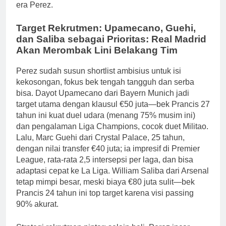
era Perez.
Target Rekrutmen: Upamecano, Guehi,
dan Saliba sebagai Prioritas: Real Madrid
Akan Merombak Lini Belakang Tim
Perez sudah susun shortlist ambisius untuk isi
kekosongan, fokus bek tengah tangguh dan serba
bisa. Dayot Upamecano dari Bayern Munich jadi
target utama dengan klausul €50 juta—bek Prancis 27
tahun ini kuat duel udara (menang 75% musim ini)
dan pengalaman Liga Champions, cocok duet Militao.
Lalu, Marc Guehi dari Crystal Palace, 25 tahun,
dengan nilai transfer €40 juta; ia impresif di Premier
League, rata-rata 2,5 intersepsi per laga, dan bisa
adaptasi cepat ke La Liga. William Saliba dari Arsenal
tetap mimpi besar, meski biaya €80 juta sulit—bek
Prancis 24 tahun ini top target karena visi passing
90% akurat.