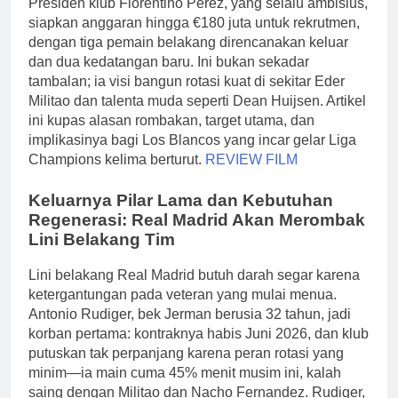
Presiden klub Florentino Perez, yang selalu ambisius,
siapkan anggaran hingga €180 juta untuk rekrutmen,
dengan tiga pemain belakang direncanakan keluar
dan dua kedatangan baru. Ini bukan sekadar
tambalan; ia visi bangun rotasi kuat di sekitar Eder
Militao dan talenta muda seperti Dean Huijsen. Artikel
ini kupas alasan rombakan, target utama, dan
implikasinya bagi Los Blancos yang incar gelar Liga
Champions kelima berturut.
REVIEW FILM
Keluarnya Pilar Lama dan Kebutuhan
Regenerasi: Real Madrid Akan Merombak
Lini Belakang Tim
Lini belakang Real Madrid butuh darah segar karena
ketergantungan pada veteran yang mulai menua.
Antonio Rudiger, bek Jerman berusia 32 tahun, jadi
korban pertama: kontraknya habis Juni 2026, dan klub
putuskan tak perpanjang karena peran rotasi yang
minim—ia main cuma 45% menit musim ini, kalah
saing dengan Militao dan Nacho Fernandez. Rudiger,