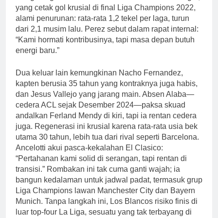
yang cetak gol krusial di final Liga Champions 2022,
alami penurunan: rata-rata 1,2 tekel per laga, turun
dari 2,1 musim lalu. Perez sebut dalam rapat internal:
“Kami hormati kontribusinya, tapi masa depan butuh
energi baru.”
Dua keluar lain kemungkinan Nacho Fernandez,
kapten berusia 35 tahun yang kontraknya juga habis,
dan Jesus Vallejo yang jarang main. Absen Alaba—
cedera ACL sejak Desember 2024—paksa skuad
andalkan Ferland Mendy di kiri, tapi ia rentan cedera
juga. Regenerasi ini krusial karena rata-rata usia bek
utama 30 tahun, lebih tua dari rival seperti Barcelona.
Ancelotti akui pasca-kekalahan El Clasico:
“Pertahanan kami solid di serangan, tapi rentan di
transisi.” Rombakan ini tak cuma ganti wajah; ia
bangun kedalaman untuk jadwal padat, termasuk grup
Liga Champions lawan Manchester City dan Bayern
Munich. Tanpa langkah ini, Los Blancos risiko finis di
luar top-four La Liga, sesuatu yang tak terbayang di