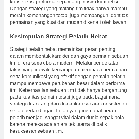
konsistensi performa sepanjang musim kompetisi.
Dengan strategi yang matang tim tidak hanya mampu
meraih kemenangan tetapi juga membangun identitas
permainan yang kuat dan mudah dikenali oleh lawan.
Kesimpulan Strategi Pelatih Hebat
Strategi pelatih hebat memainkan peran penting
dalam membentuk karakter dan gaya bermain sebuah
tim di era sepak bola modern. Melalui pendekatan
taktis yang inovatif kemampuan membaca permainan
serta komunikasi yang efektif dengan pemain pelatih
mampu membawa perubahan besar dalam performa
tim. Keberhasilan sebuah tim tidak hanya bergantung
pada kualitas pemain tetapi juga pada bagaimana
strategi dirancang dan dijalankan secara konsisten di
setiap pertandingan. Inilah yang membuat peran
pelatih menjadi sangat vital dalam dunia sepak bola
karena mereka adalah arsitek utama di balik
kesuksesan sebuah tim.