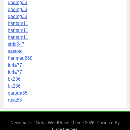
gading33
gading33
gading33
hantam11
hantam11
hantam11
sido247
sastoto
harimau868
furla77
furla77
bk236
bk236
garuda55
rusa55
Newsmatic - News WordPress Theme 2026. Powered By
.
BlazeThemes