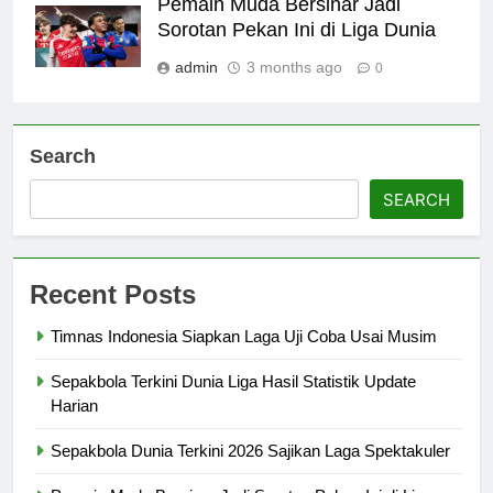
Pemain Muda Bersinar Jadi
Sorotan Pekan Ini di Liga Dunia
admin
3 months ago
0
Search
SEARCH
Recent Posts
Timnas Indonesia Siapkan Laga Uji Coba Usai Musim
Sepakbola Terkini Dunia Liga Hasil Statistik Update
Harian
Sepakbola Dunia Terkini 2026 Sajikan Laga Spektakuler