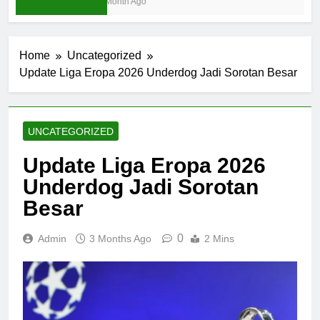
1 Month Ago
Home
Uncategorized
Update Liga Eropa 2026 Underdog Jadi Sorotan Besar
UNCATEGORIZED
Update Liga Eropa 2026
Underdog Jadi Sorotan
Besar
0
Admin
3 Months Ago
2 Mins