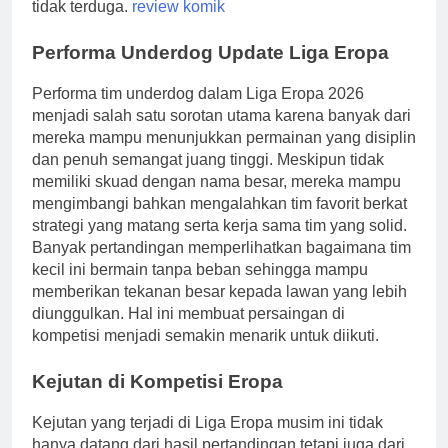
tidak terduga.
review komik
Performa Underdog Update Liga Eropa
Performa tim underdog dalam Liga Eropa 2026
menjadi salah satu sorotan utama karena banyak dari
mereka mampu menunjukkan permainan yang disiplin
dan penuh semangat juang tinggi. Meskipun tidak
memiliki skuad dengan nama besar, mereka mampu
mengimbangi bahkan mengalahkan tim favorit berkat
strategi yang matang serta kerja sama tim yang solid.
Banyak pertandingan memperlihatkan bagaimana tim
kecil ini bermain tanpa beban sehingga mampu
memberikan tekanan besar kepada lawan yang lebih
diunggulkan. Hal ini membuat persaingan di
kompetisi menjadi semakin menarik untuk diikuti.
Kejutan di Kompetisi Eropa
Kejutan yang terjadi di Liga Eropa musim ini tidak
hanya datang dari hasil pertandingan tetapi juga dari