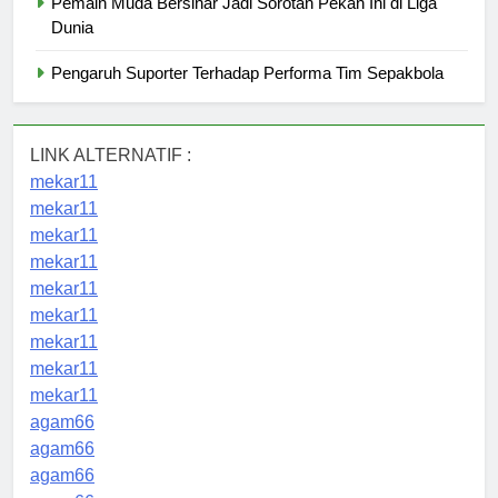
Pemain Muda Bersinar Jadi Sorotan Pekan Ini di Liga
Dunia
Pengaruh Suporter Terhadap Performa Tim Sepakbola
LINK ALTERNATIF :
mekar11
mekar11
mekar11
mekar11
mekar11
mekar11
mekar11
mekar11
mekar11
agam66
agam66
agam66