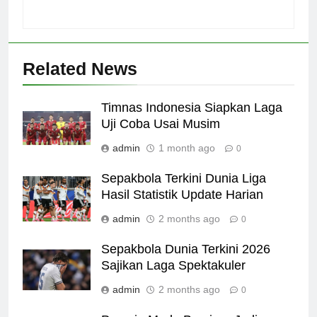
Related News
Timnas Indonesia Siapkan Laga
Uji Coba Usai Musim
admin
1 month ago
0
Sepakbola Terkini Dunia Liga
Hasil Statistik Update Harian
admin
2 months ago
0
Sepakbola Dunia Terkini 2026
Sajikan Laga Spektakuler
admin
2 months ago
0