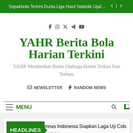
Skip
Sepakbola Terkini Dunia Liga Hasil Statistik Update
to
Harian
content
Sepakbola Dunia Terkini 2026 Sajikan Laga
Spektakuler
Pemain Muda Bersinar Jadi Sorotan Pekan Ini di
Liga Dunia
YAHR Berita Bola
Timnas Indonesia Siapkan Laga Uji Coba Usai
Harian Terkini
Musim
Sepakbola Terkini Dunia Liga Hasil Statistik Update
Harian
YAHR Memberikan Berita Olahraga Harian Terkini Dan
Sepakbola Dunia Terkini 2026 Sajikan Laga
Terbaru
Spektakuler
Pemain Muda Bersinar Jadi Sorotan Pekan Ini di
NEWSLETTER
RANDOM NEWS
Liga Dunia
MENU
Timnas Indonesia Siapkan Laga Uji Coba Us
HEADLINES